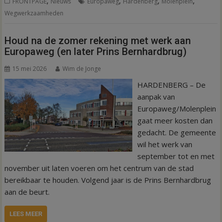
,
,
,
,
FRONTPAGE
Nieuws
Europaweg
Hardenberg
Molenplein
Wegwerkzaamheden
Houd na de zomer rekening met werk aan
Europaweg (en later Prins Bernhardbrug)
15 mei 2026
Wim de Jonge
HARDENBERG – De
aanpak van
Europaweg/Molenplein
gaat meer kosten dan
gedacht. De gemeente
wil het werk van
september tot en met
november uit laten voeren om het centrum van de stad
bereikbaar te houden. Volgend jaar is de Prins Bernhardbrug
aan de beurt.
LEES MEER