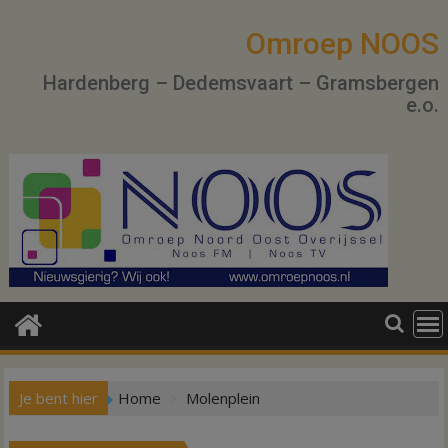
Ga
naar
Omroep NOOS
de
Hardenberg – Dedemsvaart – Gramsbergen
inhoud
e.o.
Je bent hier
Home
Molenplein