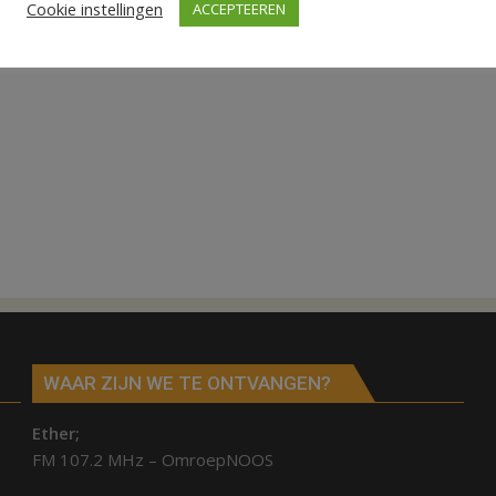
Cookie instellingen
ACCEPTEEREN
WAAR ZIJN WE TE ONTVANGEN?
Ether;
FM 107.2 MHz – OmroepNOOS