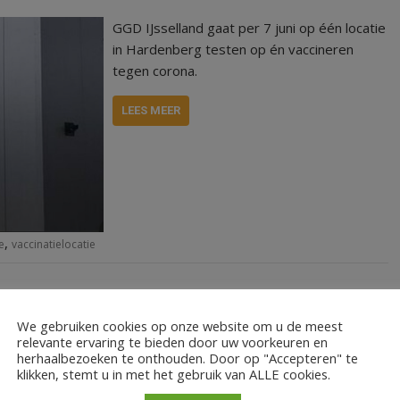
GGD IJsselland gaat per 7 juni op één locatie
in Hardenberg testen op én vaccineren
tegen corona.
LEES MEER
,
e
vaccinatielocatie
We gebruiken cookies op onze website om u de meest
relevante ervaring te bieden door uw voorkeuren en
herhaalbezoeken te onthouden. Door op "Accepteren" te
klikken, stemt u in met het gebruik van ALLE cookies.