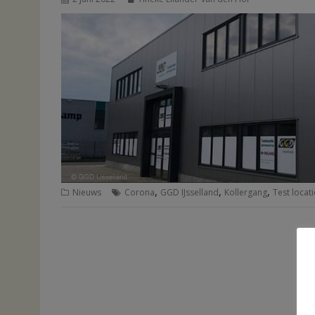
,
,
,
Nieuws
Corona
GGD IJsselland
Kollergang
Test locati