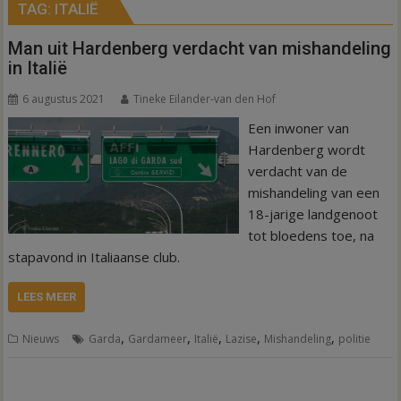
TAG:
ITALIË
Man uit Hardenberg verdacht van mishandeling
in Italië
6 augustus 2021
Tineke Eilander-van den Hof
Een inwoner van
Hardenberg wordt
verdacht van de
mishandeling van een
18-jarige landgenoot
tot bloedens toe, na
stapavond in Italiaanse club.
LEES MEER
,
,
,
,
,
Nieuws
Garda
Gardameer
Italië
Lazise
Mishandeling
politie