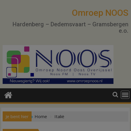
Ga
naar
Omroep NOOS
de
Hardenberg – Dedemsvaart – Gramsbergen
inhoud
e.o.
Je bent hier
Home
Italië