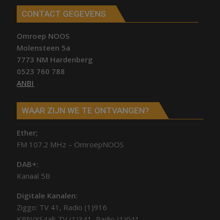
CONTACT GEGEVENS
Omroep NOOS
Molensteen 5a
7773 NM Hardenberg
0523 760 788
ANBI
WAAR ZIJN WE TE ONTVANGEN?
Ether;
FM 107.2 MHz – OmroepNOOS
DAB+:
Kanaal 5B
Digitale Kanalen:
Ziggo: TV 41, Radio (1)916
KPN/XS4all: TV (1)341, Radio (1)041