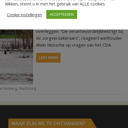
HARDENBERG/DEDEMSVAART – De
klikken, stemt u in met het gebruik van ALLE cookies.
gemeente Hardenberg wil geen geld
Cookie instellingen
ACCEPTEEREN
uittrekken voor nachtzorg in de hospices van
Dedemsvaart en Hardenberg, maar wel
overleggen. “De verantwoordelijkheid ligt bij
de zorgverzekeraars”, reageert wethouder
Alwin Mussche op vragen van het CDA.
LEES MEER
,
ardenberg
Nachtzorg
WAAR ZIJN WE TE ONTVANGEN?