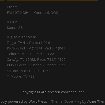
Ether;
FM 107.2 MHz – OmroepNOOS
DAB+:
Kanaal 5B
Digitale Kanalen:
Ziggo: TV 41, Radio (1)916
KPN/XS4all: TV (1)341, Radio (1)041
Telfort: TV 2110, Radio 3122
CaiwAy: TV 12/62, Radio 781/(1)867
XMS / Edutel / Fiber.nl / Stipte: 3122
Solcon: TV 841, Radio 1841
T-Mobile: TV 788
Copyright © Alle rechten voorbehouden
oudly powered by WordPress
|
Theme: DuperMag by
Acme The