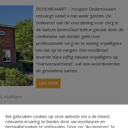
DEDEMSVAART – Hospice Dedemsvaart
ontvangt vanaf 4 mei weer gasten. De
toekomst van de voorziening voor zorg in
de laatste levensfase leek in gevaar door de
combinatie van minder geld voor
professionele zorg en te weinig vrijwilligers
om dat op te vangen. Een noodkreet
leverde bijna vijftig nieuwe vrijwilligers op.
“Hartverwarmend”, vat een woordvoerder
de gevoelens samen.
LEES MEER
,
t
vrijwilligers
We gebruiken cookies op onze website om u de meest
relevante ervaring te bieden door uw voorkeuren en
herhaalbezoeken te onthouden. Door op "Accepteren" te