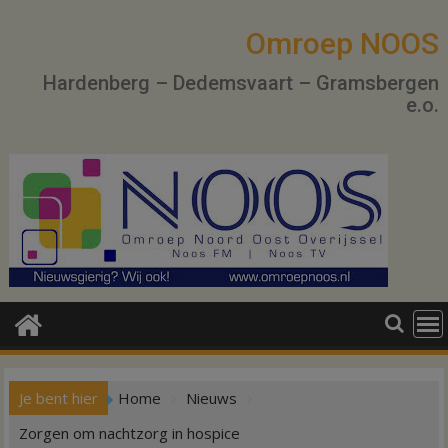
Ga
naar
Omroep NOOS
de
Hardenberg – Dedemsvaart – Gramsbergen
inhoud
e.o.
Je bent hier
Home
Nieuws
Zorgen om nachtzorg in hospice