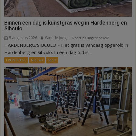
Binnen een dag is kunstgras weg in Hardenberg en
Sibculo
5 augustus 2026
Wim de Jonge
voor
Reacties uitgeschakeld
HARDENBERG/SIBCULO – Het gras is vandaag opgerold in
Binnen
een
Hardenberg en Sibculo. In één dag tijd is...
dag
FRONTPAGE
Nieuws
Sport
is
kunstgras
weg
in
Hardenberg
en
Sibculo