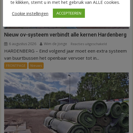
te klikken, stemt u in met het gebruik van ALLE cookies.
Cookie instellingen
ACCEPTEEREN
Nieuw ov-systeem verbindt alle kernen Hardenberg
6 augustus 2026
Wim de Jonge
voor
Reacties uitgeschakeld
HARDENBERG – Eind volgend jaar moet een extra systeem
Nieuw
ov-
van buurtbussen het openbaar vervoer tot in...
systeem
FRONTPAGE
Nieuws
verbindt
alle
kernen
Hardenberg