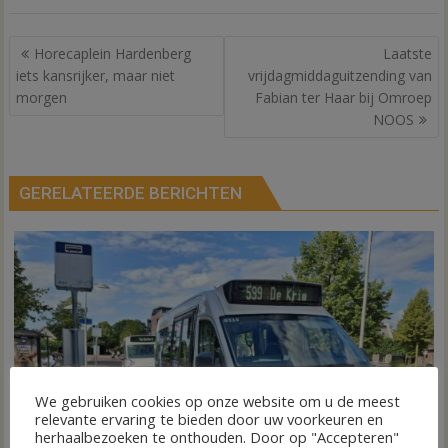
Bericht
Horecaplein Hardenberg
Laatste
navigatie
iets kansrijker, maar niet
vrijdagmiddaguitzending van
morgen
Fabian ter Haar bij Omroep
NOOS
GERELATEERDE BERICHTEN
We gebruiken cookies op onze website om u de meest
relevante ervaring te bieden door uw voorkeuren en
herhaalbezoeken te onthouden. Door op "Accepteren"