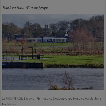
Tekst en foto: Wim de Jonge
,
,
,
FRONTPAGE
Nieuws
hospice Dedemsvaart
Hospice Hardenberg
Nachtzorg