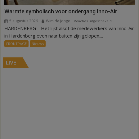
Warmte symbolisch voor ondergang Inno-Air
5 augustus 2026
Wim de Jonge
voor
Reacties uitgeschakeld
HARDENBERG – Het lijkt alsof de medewerkers van Inno-Air
Warmte
symbolisch
in Hardenberg even naar buiten zijn gelopen....
voor
FRONTPAGE
Nieuws
ondergang
Inno-
Air
LIVE