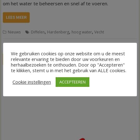
om het water te beheersen en snel af te voeren.
LEES MEER
,
,
,
Nieuws
Diffelen
Hardenberg
hoog water
Vecht
We gebruiken cookies op onze website om u de meest
relevante ervaring te bieden door uw voorkeuren en
LIVE
herhaalbezoeken te onthouden. Door op "Accepteren"
te klikken, stemt u in met het gebruik van ALLE cookies.
Cookie instellingen
ACCEPTEEREN