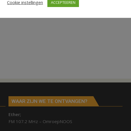
Cookie instellingen
ACCEPTEEREN
WAAR ZIJN WE TE ONTVANGEN?
Ether;
FM 107.2 MHz – OmroepNOOS