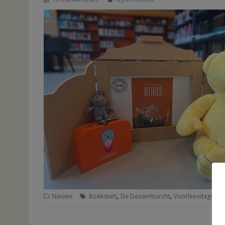
,
,
Nieuws
Boekstart
De Dassenburcht
Voorleesdagen