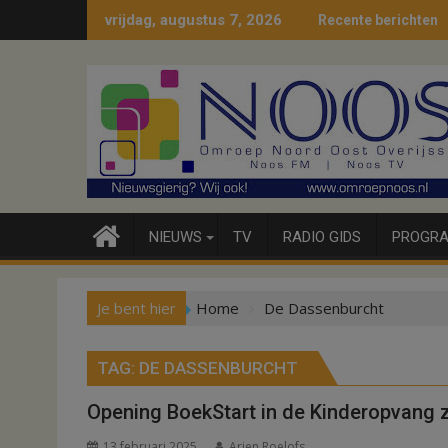
Ga
vrijdag, augustus 7, 2026
Recente berichten
naar
de
inhoud
NIEUWS
TV
RADIO GIDS
PROGRA
Je bent hier
Home
De Dassenburcht
TAG:
DE DASSENBURCHT
Opening BoekStart in de Kinderopvang 
13 februari 2025
Arjen Roelofs