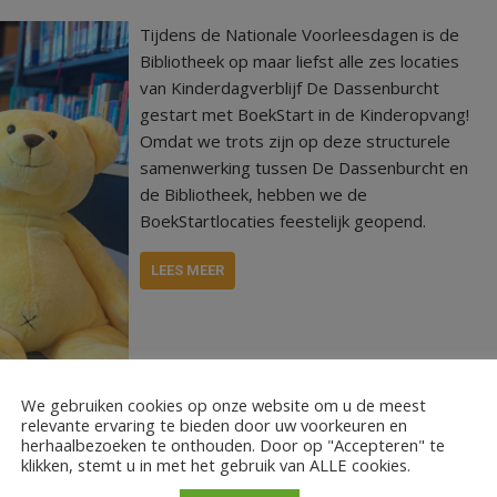
Tijdens de Nationale Voorleesdagen is de
Bibliotheek op maar liefst alle zes locaties
van Kinderdagverblijf De Dassenburcht
gestart met BoekStart in de Kinderopvang!
Omdat we trots zijn op deze structurele
samenwerking tussen De Dassenburcht en
de Bibliotheek, hebben we de
BoekStartlocaties feestelijk geopend.
LEES MEER
We gebruiken cookies op onze website om u de meest
relevante ervaring te bieden door uw voorkeuren en
herhaalbezoeken te onthouden. Door op "Accepteren" te
klikken, stemt u in met het gebruik van ALLE cookies.