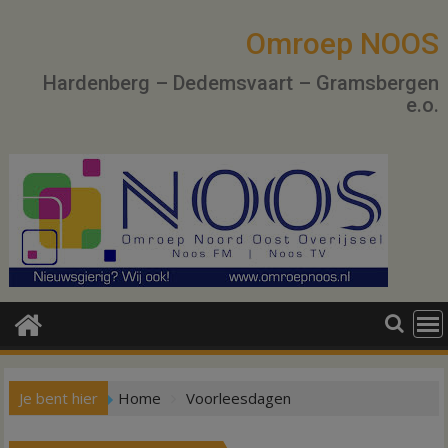
Ga
naar
Omroep NOOS
de
Hardenberg – Dedemsvaart – Gramsbergen
inhoud
e.o.
Je bent hier
Home
Voorleesdagen