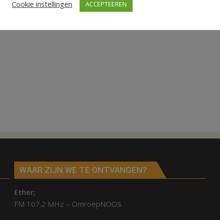
Cookie instellingen
ACCEPTEEREN
WAAR ZIJN WE TE ONTVANGEN?
Ether;
FM 107.2 MHz – OmroepNOOS