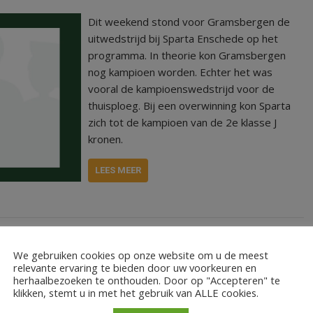
Dit weekend stond voor Gramsbergen de
uitwedstrijd bij Sparta Enschede op het
programma. In theorie kon Gramsbergen
nog kampioen worden. Echter het was
vooral de kampioenswedstrijd voor de
thuisploeg. Bij een overwinning kon Sparta
zich tot de kampioen van de 2e klasse J
kronen.
LEES MEER
We gebruiken cookies op onze website om u de meest
relevante ervaring te bieden door uw voorkeuren en
herhaalbezoeken te onthouden. Door op "Accepteren" te
klikken, stemt u in met het gebruik van ALLE cookies.