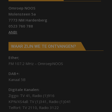
Omroep NOOS
Molensteen 5a
7773 NM Hardenberg
0523 760 788
ANBI
WAAR ZIJN WE TE ONTVANGEN?
Ether;
FM 107.2 MHz – OmroepNOOS
DAB+:
Kanaal 5B
Digitale Kanalen:
Ziggo: TV 41, Radio (1)916
KPN/XS4all: TV (1)341, Radio (1)041
Telfort: TV 2110, Radio 3122