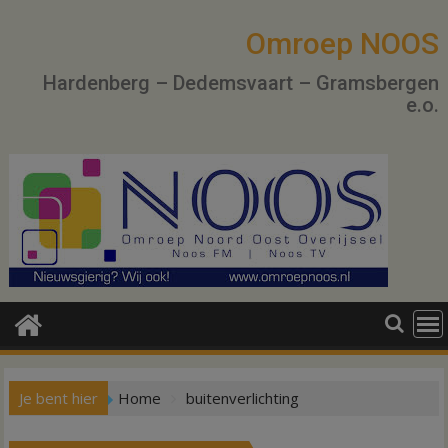
Ga
naar
Omroep NOOS
de
Hardenberg – Dedemsvaart – Gramsbergen
inhoud
e.o.
Je bent hier
Home
buitenverlichting