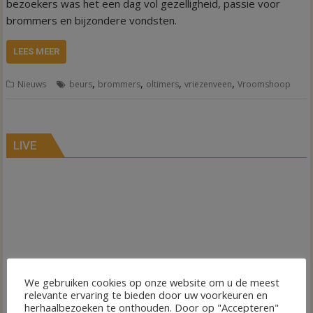
bezoekers was het een dag vol gezelligheid, passie voor
brommers en bijzondere vondsten.
LEES MEER
,
,
,
,
Nieuws
beurs
brommers
oltimers
vriezenveen
Vroomshoop
LIVE
We gebruiken cookies op onze website om u de meest
relevante ervaring te bieden door uw voorkeuren en
herhaalbezoeken te onthouden. Door op "Accepteren"