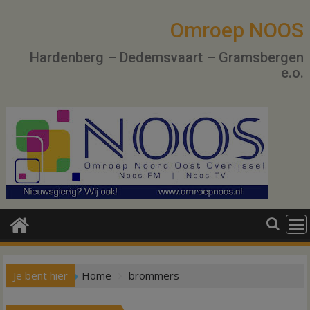
Ga
naar
Omroep NOOS
de
Hardenberg – Dedemsvaart – Gramsbergen
inhoud
e.o.
Je bent hier
Home
brommers