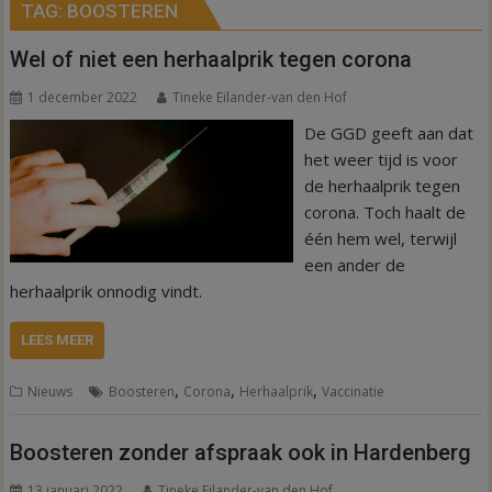
TAG:
BOOSTEREN
Wel of niet een herhaalprik tegen corona
1 december 2022
Tineke Eilander-van den Hof
De GGD geeft aan dat
het weer tijd is voor
de herhaalprik tegen
corona. Toch haalt de
één hem wel, terwijl
een ander de
herhaalprik onnodig vindt.
LEES MEER
,
,
,
Nieuws
Boosteren
Corona
Herhaalprik
Vaccinatie
Boosteren zonder afspraak ook in Hardenberg
13 januari 2022
Tineke Eilander-van den Hof