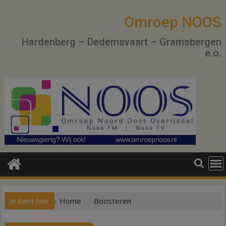
Ga
naar
Omroep NOOS
de
Hardenberg – Dedemsvaart – Gramsbergen
inhoud
e.o.
Je bent hier
Home
Boosteren