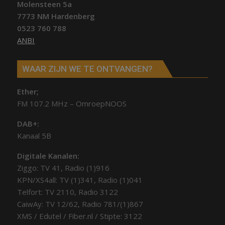
Molensteen 5a
7773 NM Hardenberg
0523 760 788
ANBI
WAAR ZIJN WE TE ONTVANGEN?
Ether;
FM 107.2 MHz – OmroepNOOS
DAB+:
Kanaal 5B
Digitale Kanalen:
Ziggo: TV 41, Radio (1)916
KPN/XS4all: TV (1)341, Radio (1)041
Telfort: TV 2110, Radio 3122
CaiwAy: TV 12/62, Radio 781/(1)867
XMS / Edutel / Fiber.nl / Stipte: 3122