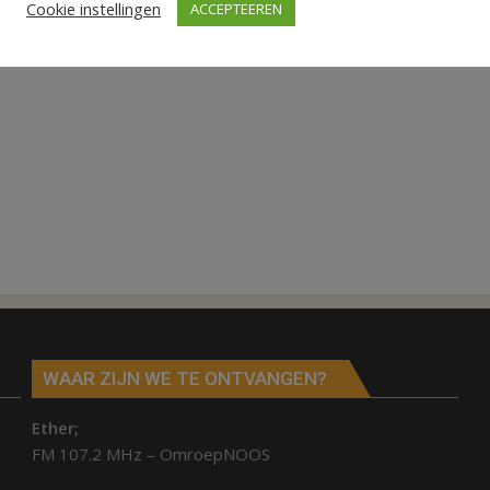
Cookie instellingen
ACCEPTEEREN
WAAR ZIJN WE TE ONTVANGEN?
Ether;
FM 107.2 MHz – OmroepNOOS