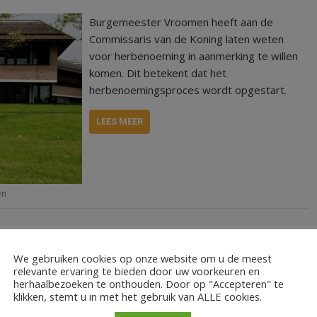
Burgemeester Vroomen heeft aan de
Commissaris van de Koning laten weten
voor herbenoeming in aanmerking te willen
komen. Dit betekent dat het
herbenoemingsproces wordt opgestart.
LEES MEER
en
We gebruiken cookies op onze website om u de meest
relevante ervaring te bieden door uw voorkeuren en
herhaalbezoeken te onthouden. Door op "Accepteren" te
klikken, stemt u in met het gebruik van ALLE cookies.