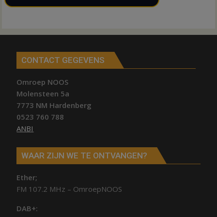
CONTACT GEGEVENS
Omroep NOOS
Molensteen 5a
7773 NM Hardenberg
0523 760 788
ANBI
WAAR ZIJN WE TE ONTVANGEN?
Ether;
FM 107.2 MHz – OmroepNOOS
DAB+: