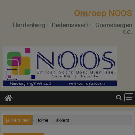
Ga
naar
Omroep NOOS
de
Hardenberg – Dedemsvaart – Gramsbergen
inhoud
e.o.
Je bent hier
Home
akkers