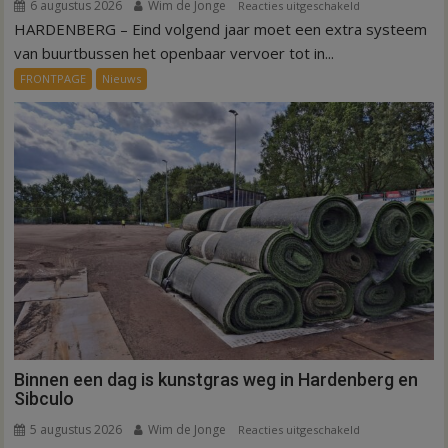
6 augustus 2026
Wim de Jonge
voor
Reacties uitgeschakeld
HARDENBERG – Eind volgend jaar moet een extra systeem
Nieuw
ov-
van buurtbussen het openbaar vervoer tot in...
systeem
FRONTPAGE
Nieuws
verbindt
alle
kernen
Hardenberg
Binnen een dag is kunstgras weg in Hardenberg en
Sibculo
5 augustus 2026
Wim de Jonge
voor
Reacties uitgeschakeld