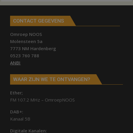
CONTACT GEGEVENS
Omroep NOOS
Molensteen 5a
7773 NM Hardenberg
0523 760 788
ANBI
WAAR ZIJN WE TE ONTVANGEN?
Ether;
FM 107.2 MHz – OmroepNOOS
DAB+:
Kanaal 5B
Digitale Kanalen: