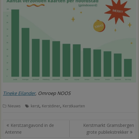
Tineke Eilander
, Omroep NOOS
,
,
Nieuws
kerst
Kerstdiner
Kerstkaarten
Bericht
Kerstzangavond in de
Kerstmarkt Gramsbergen
navigatie
Antenne
grote publiekstrekker