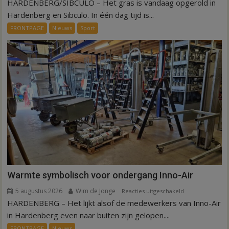
HARDENBERG/SIBCULO – Het gras is vandaag opgerold in
Binnen
een
Hardenberg en Sibculo. In één dag tijd is...
dag
FRONTPAGE
Nieuws
Sport
is
kunstgras
weg
in
Hardenberg
en
Sibculo
Warmte symbolisch voor ondergang Inno-Air
5 augustus 2026
Wim de Jonge
voor
Reacties uitgeschakeld
HARDENBERG – Het lijkt alsof de medewerkers van Inno-Air
Warmte
symbolisch
in Hardenberg even naar buiten zijn gelopen....
voor
FRONTPAGE
Nieuws