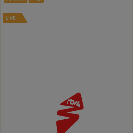
ondergang
Inno-
Air
LIVE