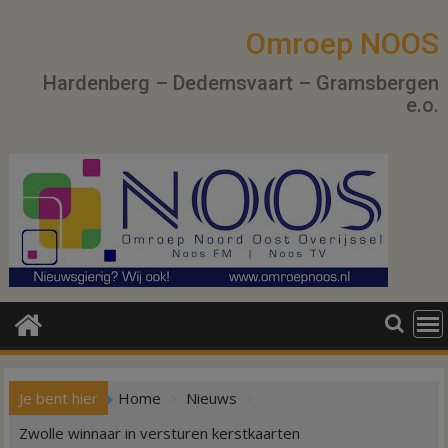
Ga
naar
Omroep NOOS
de
Hardenberg – Dedemsvaart – Gramsbergen
inhoud
e.o.
Je bent hier
Home
Nieuws
Zwolle winnaar in versturen kerstkaarten