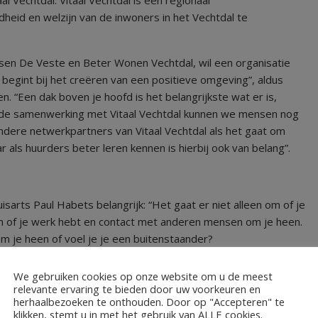
eid en welzijn van de inwoners in het Vechtdal te
ssen De Veste en Beter Wonen Vechtdal, wil een organisatie
 begint bij het creëren van een positieve omgeving”, aldus
. “Een dak boven je hoofd is het belangrijkste wat er is,
or de samenwerking met Vitaal Vechtdal kunnen we mensen nog
andere netwerkpartners van Vitaal Vechtdal als het gaat om
aar als huurders beter leren kennen is hierbij ook van belang”.
uisarts Paul Habets belangrijk: “Het gaat er niet alleen om of je
 van of je werk hebt en contact met anderen mensen om je heen.
 je heen of voel je je een buitenstaander?
We gebruiken cookies op onze website om u de meest
relevante ervaring te bieden door uw voorkeuren en
ar al die andere facetten die het leven zinnig en mooi kunnen
herhaalbezoeken te onthouden. Door op "Accepteren" te
iekte hebt maar of je mee kunt doen in de maatschappij. Daarin
klikken, stemt u in met het gebruik van ALLE cookies.