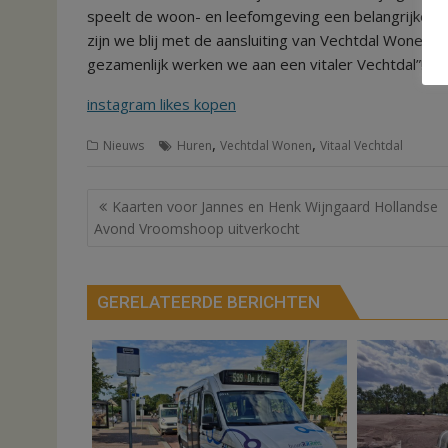
speelt de woon- en leefomgeving een belangrijke ro
zijn we blij met de aansluiting van Vechtdal Wonen”
gezamenlijk werken we aan een vitaler Vechtdal”!
instagram likes kopen
,
,
Nieuws
Huren
Vechtdal Wonen
Vitaal Vechtdal
Bericht
Kaarten voor Jannes en Henk Wijngaard Hollandse
navigatie
Avond Vroomshoop uitverkocht
GERELATEERDE BERICHTEN