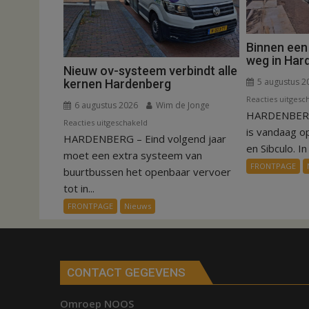
Binnen een
weg in Har
Nieuw ov-systeem verbindt alle
5 augustus 2
kernen Hardenberg
Reacties uitgesc
6 augustus 2026
Wim de Jonge
HARDENBERG
voor
Reacties uitgeschakeld
is vandaag o
HARDENBERG – Eind volgend jaar
Nieuw
en Sibculo. In 
ov-
moet een extra systeem van
FRONTPAGE
systeem
buurtbussen het openbaar vervoer
verbindt
tot in...
alle
FRONTPAGE
Nieuws
kernen
Hardenberg
CONTACT GEGEVENS
Omroep NOOS