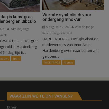
Warmte symbolisch voor
 dag is kunstgras
ondergang Inno-Air
denberg en Sibculo
5 augustus 2026
Wim de Jonge
026
Wim de Jonge
voor
Reacties uitgeschakeld
voor
hakeld
HARDENBERG – Het lijkt alsof de
Warmte
/SIBCULO – Het gras
Binnen
symbolisch
medewerkers van Inno-Air in
een
pgerold in Hardenberg
voor
Hardenberg even naar buiten zijn
dag
één dag tijd is...
ondergang
gelopen....
is
Nieuws
Sport
Inno-
kunstgras
FRONTPAGE
Nieuws
Air
weg
in
Hardenberg
en
Sibculo
WAAR ZIJN WE TE ONTVANGEN?
Ether;