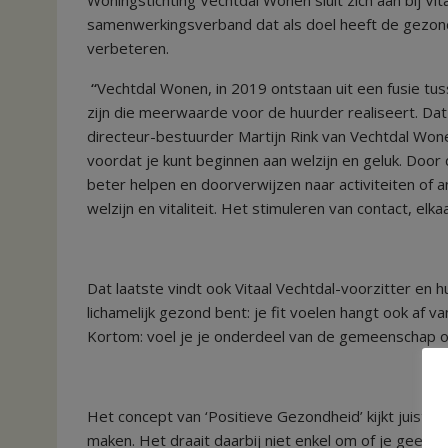
samenwerkingsverband dat als doel heeft de gezondh
verbeteren.
“
Vechtdal Wonen, in 2019 ontstaan uit een fusie tu
zijn die meerwaarde voor de huurder realiseert. Dat
directeur-bestuurder Martijn Rink van Vechtdal Wonen
voordat je kunt beginnen aan welzijn en geluk. Do
beter helpen en doorverwijzen naar activiteiten of 
welzijn en vitaliteit. Het stimuleren van contact, elk
Dat laatste vindt ook Vitaal Vechtdal-voorzitter en h
lichamelijk gezond bent: je fit voelen hangt ook af
Kortom: voel je je onderdeel van de gemeenschap om
Het concept van ‘Positieve Gezondheid’ kijkt juist na
maken. Het draait daarbij niet enkel om of je geen z