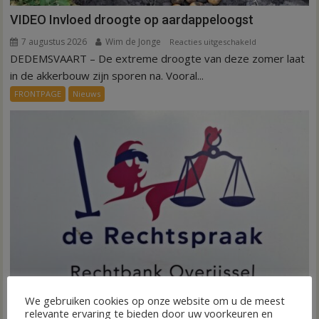
VIDEO Invloed droogte op aardappeloogst
7 augustus 2026
Wim de Jonge
voor
Reacties uitgeschakeld
DEDEMSVAART – De extreme droogte van deze zomer laat
VIDEO
Invloed
in de akkerbouw zijn sporen na. Vooral...
droogte
FRONTPAGE
Nieuws
op
aardappeloogst
We gebruiken cookies op onze website om u de meest
relevante ervaring te bieden door uw voorkeuren en