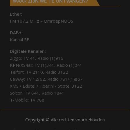
WAAR ZIJN WE TE ONTVANGEN?
Ether;
FM 107.2 MHz – OmroepNOOS
DAB+:
Kanaal 5B
Digitale Kanalen:
Ziggo: TV 41, Radio (1)916
KPN/XS4all: TV (1)341, Radio (1)041
Telfort: TV 2110, Radio 3122
CaiwAy: TV 12/62, Radio 781/(1)867
XMS / Edutel / Fiber.nl / Stipte: 3122
Solcon: TV 841, Radio 1841
T-Mobile: TV 788
Copyright © Alle rechten voorbehouden