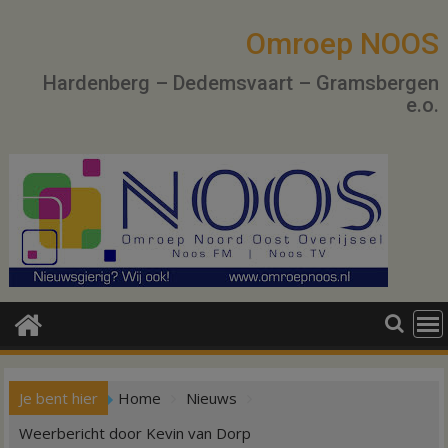
Ga
naar
Omroep NOOS
de
Hardenberg – Dedemsvaart – Gramsbergen
inhoud
e.o.
Je bent hier
Home
Nieuws
Weerbericht door Kevin van Dorp