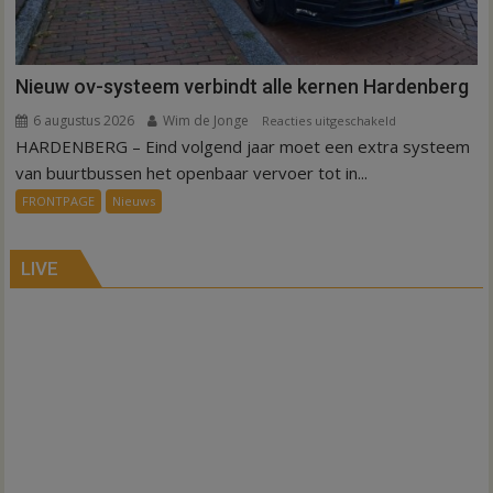
Nieuw ov-systeem verbindt alle kernen Hardenberg
6 augustus 2026
Wim de Jonge
voor
Reacties uitgeschakeld
HARDENBERG – Eind volgend jaar moet een extra systeem
Nieuw
ov-
van buurtbussen het openbaar vervoer tot in...
systeem
FRONTPAGE
Nieuws
verbindt
alle
kernen
LIVE
Hardenberg