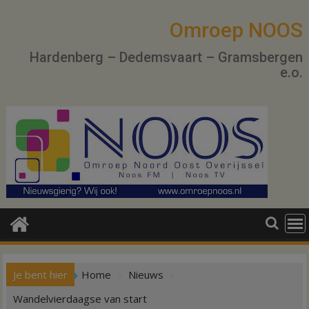
Ga
naar
Omroep NOOS
de
Hardenberg – Dedemsvaart – Gramsbergen
inhoud
e.o.
Je bent hier
Home
Nieuws
Wandelvierdaagse van start