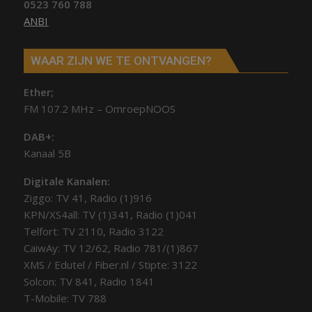
0523 760 788
ANBI
WAAR ZIJN WE TE ONTVANGEN?
Ether;
FM 107.2 MHz – OmroepNOOS
DAB+:
Kanaal 5B
Digitale Kanalen:
Ziggo: TV 41, Radio (1)916
KPN/XS4all: TV (1)341, Radio (1)041
Telfort: TV 2110, Radio 3122
CaiwAy: TV 12/62, Radio 781/(1)867
XMS / Edutel / Fiber.nl / Stipte: 3122
Solcon: TV 841, Radio 1841
T-Mobile: TV 788