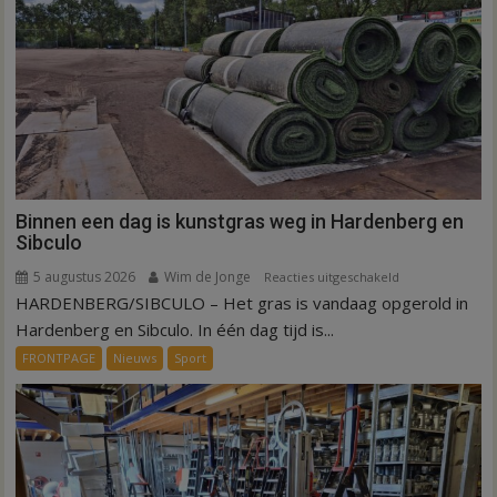
Binnen een dag is kunstgras weg in Hardenberg en
Sibculo
5 augustus 2026
Wim de Jonge
voor
Reacties uitgeschakeld
HARDENBERG/SIBCULO – Het gras is vandaag opgerold in
Binnen
een
Hardenberg en Sibculo. In één dag tijd is...
dag
FRONTPAGE
Nieuws
Sport
is
kunstgras
weg
in
Hardenberg
en