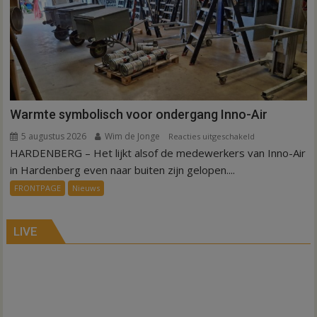
Sibculo
Warmte symbolisch voor ondergang Inno-Air
5 augustus 2026
Wim de Jonge
voor
Reacties uitgeschakeld
HARDENBERG – Het lijkt alsof de medewerkers van Inno-Air
Warmte
symbolisch
in Hardenberg even naar buiten zijn gelopen....
voor
FRONTPAGE
Nieuws
ondergang
Inno-
Air
LIVE