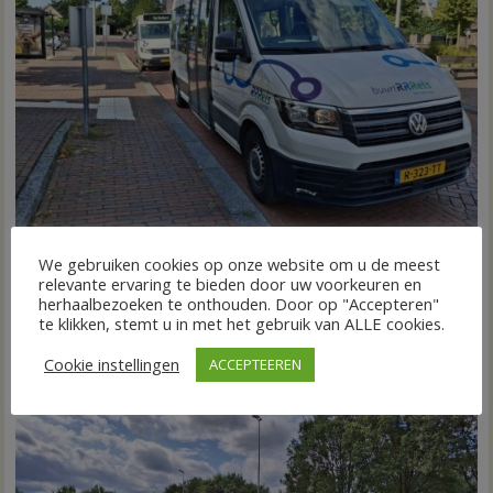
We gebruiken cookies op onze website om u de meest
Nieuw ov-systeem verbindt alle kernen Hardenberg
relevante ervaring te bieden door uw voorkeuren en
6 augustus 2026
Wim de Jonge
voor
Reacties uitgeschakeld
herhaalbezoeken te onthouden. Door op "Accepteren"
te klikken, stemt u in met het gebruik van ALLE cookies.
HARDENBERG – Eind volgend jaar moet een extra systeem
Nieuw
ov-
van buurtbussen het openbaar vervoer tot in...
Cookie instellingen
ACCEPTEEREN
systeem
FRONTPAGE
Nieuws
verbindt
alle
kernen
Hardenberg