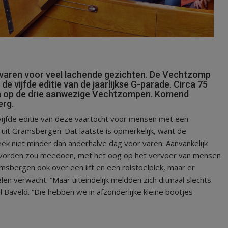
ren voor veel lachende gezichten. De Vechtzomp
e vijfde editie van de jaarlijkse G-parade. Circa 75
in op de drie aanwezige Vechtzompen. Komend
erg.
ijfde editie van deze vaartocht voor mensen met een
uit Gramsbergen. Dat laatste is opmerkelijk, want de
k niet minder dan anderhalve dag voor varen. Aanvankelijk
evorden zou meedoen, met het oog op het vervoer van mensen
msbergen ook over een lift en een rolstoelplek, maar er
elen verwacht. “Maar uiteindelijk meldden zich ditmaal slechts
l Baveld. “Die hebben we in afzonderlijke kleine bootjes