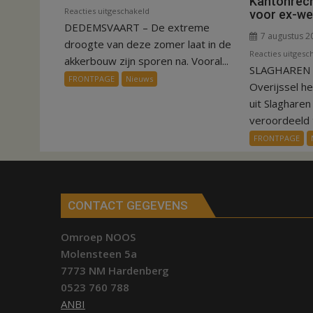
Kantonrech
voor
Reacties uitgeschakeld
voor ex-w
DEDEMSVAART – De extreme
VIDEO
7 augustus 2
Invloed
droogte van deze zomer laat in de
Reacties uitgesc
droogte
akkerbouw zijn sporen na. Vooral...
SLAGHAREN –
op
FRONTPAGE
Nieuws
Overijssel h
aardappeloogst
uit Slaghare
veroordeeld t
FRONTPAGE
CONTACT GEGEVENS
Omroep NOOS
Molensteen 5a
7773 NM Hardenberg
0523 760 788
ANBI