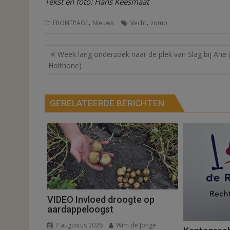
Tekst en foto: Hans Keesmaat
,
,
FRONTPAGE
Nieuws
Vecht
zomp
Bericht
Week lang onderzoek naar de plek van Slag bij Ane (
navigatie
Holthone)
GERELATEERDE BERICHTEN
VIDEO Invloed droogte op
aardappeloogst
7 augustus 2026
Wim de Jonge