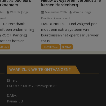
ter: 75.000 euro
Nieuw ov-systeem verbindt alle
erknemers
kernen Hardenberg
026
Wim de Jonge
6 augustus 2026
Wim de Jonge
voor
voor
hakeld
Reacties uitgeschakeld
 De rechtbank
Kantonrechter:
HARDENBERG – Eind volgend jaar
Nieuw
75.000
ov-
eeft een onderneming
moet een extra systeem van
euro
systeem
n (ROOT Painting)
buurtbussen het openbaar vervoer
voor
verbindt
ot het betalen...
tot in...
ex-
alle
Nieuws
FRONTPAGE
Nieuws
werknemers
kernen
Hardenberg
WAAR ZIJN WE TE ONTVANGEN?
Ether;
FM 107.2 MHz – OmroepNOOS
DAB+:
Kanaal 5B