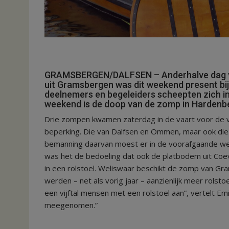
GRAMSBERGEN/DALFSEN – Anderhalve dag va
uit Gramsbergen was dit weekend present bij d
deelnemers en begeleiders scheepten zich 
weekend is de doop van de zomp in Hardenb
Drie zompen kwamen zaterdag in de vaart voor de v
beperking. Die van Dalfsen en Ommen, maar ook die 
bemanning daarvan moest er in de voorafgaande wee
was het de bedoeling dat ook de platbodem uit Co
in een rolstoel. Weliswaar beschikt de zomp van Gra
werden – net als vorig jaar – aanzienlijk meer rolsto
een vijftal mensen met een rolstoel aan”, vertelt Emi
meegenomen.”