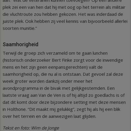
aan. “Wat de veteranen kunnen toevoegen? Op een andere
plek zei een van hen dat hij met oog op het terrein als militair
die vluchtroute zou hebben gekozen. Het was inderdaad de
juiste plek. Ook hebben zij veel kennis van bijvoorbeeld allerlei
soorten munitie.”
Saamhorigheid
Terwijl de groep zich verzameld om te gaan lunchen
(historisch onderzoeker Bert Finke zorgt voor de inwendige
mens en het zijn geen eenpansgerechten) valt de
saamhorigheid op, die nu al is ontstaan. Dat gevoel zal deze
week groter worden dankzij onder meer het
avondprogramma in de bivak met gelijkgestemden. Een
laatste vraag aan Van de Ven is of hij altijd zo goedlachs is of
dat dit komt door deze bijzondere setting met deze mensen
in Holthone. “Dit maakt mij gelukkig”, zegt hij als hij een blik
over het terrein en de aanwezigen laat glijden.
Tekst en foto: Wim de Jonge