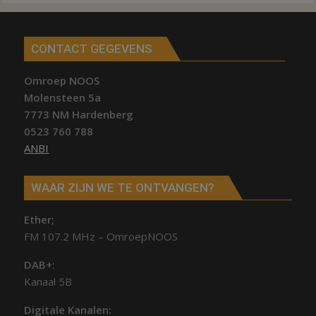
CONTACT GEGEVENS
Omroep NOOS
Molensteen 5a
7773 NM Hardenberg
0523 760 788
ANBI
WAAR ZIJN WE TE ONTVANGEN?
Ether;
FM 107.2 MHz – OmroepNOOS
DAB+:
Kanaal 5B
Digitale Kanalen: