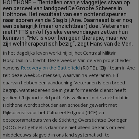
HOLTHONE – Tientallen oranje vlaggetjes staan op
een perceel van landgoed De Groote Scheere in
Holthone. Het resultaat van een ochtend speuren
naar sporen van de Slag bij Ane. Daarnaast is er nog
een belangrijk (maar onzichtbaar) doel. Veteranen
met PTTS en/of fysieke verwondingen zetten hun
kennis in. “Het is voor hen geen therapie, maar we
zijn wel therapeutisch bezig”, zegt Hans van de Ven.
In het dagelijks leven werkt hij bij het Centraal Militair
Hospitaal in Utrecht. Deze week is Van de Ven projectleider
namens
Recovery on the Battlefield
(ROTB). ‘Zijn’ team in Ane
telt deze week 35 mensen, waarvan 19 veteranen. Elf
daarvan hebben een aandoening. Veteranen is een breed
begrip, want iedereen die in geüniformeerde dienst heeft
gediend (bijvoorbeeld politie) is welkom. In de zoektocht in
Holthone wordt schouder aan schouder gewerkt met
Rijksdienst voor het Cultureel Erfgoed (RCE) en
detectoramateurs van de Stichting Overstichtse Oorlogen
(SOO). Het geheel is daarmee niet alleen de kans om een
middeleeuws slagveld in ons land systematisch te