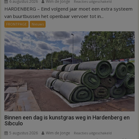
6 augustus 2026
Wim de Jonge
voor
Reacties uitgeschakeld
HARDENBERG – Eind volgend jaar moet een extra systeem
Nieuw
ov-
van buurtbussen het openbaar vervoer tot in...
systeem
FRONTPAGE
Nieuws
verbindt
alle
kernen
Hardenberg
Binnen een dag is kunstgras weg in Hardenberg en
Sibculo
5 augustus 2026
Wim de Jonge
voor
Reacties uitgeschakeld