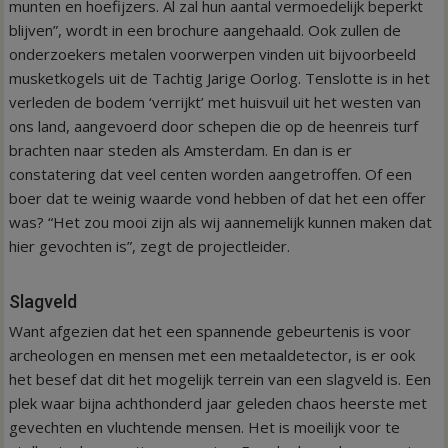
munten en hoefijzers. Al zal hun aantal vermoedelijk beperkt
blijven”, wordt in een brochure aangehaald. Ook zullen de
onderzoekers metalen voorwerpen vinden uit bijvoorbeeld
musketkogels uit de Tachtig Jarige Oorlog. Tenslotte is in het
verleden de bodem ‘verrijkt’ met huisvuil uit het westen van
ons land, aangevoerd door schepen die op de heenreis turf
brachten naar steden als Amsterdam. En dan is er
constatering dat veel centen worden aangetroffen. Of een
boer dat te weinig waarde vond hebben of dat het een offer
was? “Het zou mooi zijn als wij aannemelijk kunnen maken dat
hier gevochten is”, zegt de projectleider.
Slagveld
Want afgezien dat het een spannende gebeurtenis is voor
archeologen en mensen met een metaaldetector, is er ook
het besef dat dit het mogelijk terrein van een slagveld is. Een
plek waar bijna achthonderd jaar geleden chaos heerste met
gevechten en vluchtende mensen. Het is moeilijk voor te