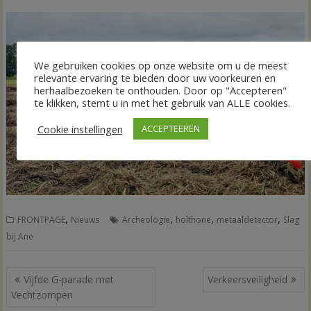
We gebruiken cookies op onze website om u de meest
relevante ervaring te bieden door uw voorkeuren en
herhaalbezoeken te onthouden. Door op "Accepteren"
te klikken, stemt u in met het gebruik van ALLE cookies.
Cookie instellingen
ACCEPTEEREN
,
,
,
,
FRONTPAGE
Nieuws
Archeologie
holthone
metaaldetector
Slag
bij Ane
Bericht
Vijfde G-parade met
Verkeersveiligheid
navigatie
Vechtzompen