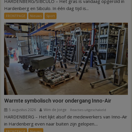
HARDENBERG/SIBCULO – Het gras is vandaag opgerold in
Binnen
een
Hardenberg en Sibculo. In één dag tijd is...
dag
FRONTPAGE
Nieuws
Sport
is
kunstgras
weg
in
Hardenberg
en
Sibculo
Warmte symbolisch voor ondergang Inno-Air
5 augustus 2026
Wim de Jonge
voor
Reacties uitgeschakeld
HARDENBERG – Het lijkt alsof de medewerkers van Inno-Air
Warmte
symbolisch
in Hardenberg even naar buiten zijn gelopen....
voor
FRONTPAGE
Nieuws