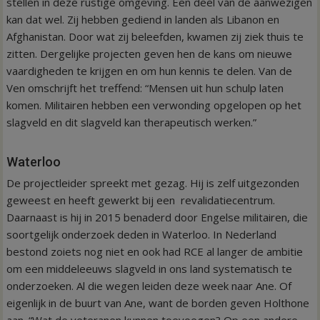
stellen in deze rustige omgeving. Een deel van de aanwezigen
kan dat wel. Zij hebben gediend in landen als Libanon en
Afghanistan. Door wat zij beleefden, kwamen zij ziek thuis te
zitten. Dergelijke projecten geven hen de kans om nieuwe
vaardigheden te krijgen en om hun kennis te delen. Van de
Ven omschrijft het treffend: “Mensen uit hun schulp laten
komen. Militairen hebben een verwonding opgelopen op het
slagveld en dit slagveld kan therapeutisch werken.”
Waterloo
De projectleider spreekt met gezag. Hij is zelf uitgezonden
geweest en heeft gewerkt bij een revalidatiecentrum.
Daarnaast is hij in 2015 benaderd door Engelse militairen, die
soortgelijk onderzoek deden in Waterloo. In Nederland
bestond zoiets nog niet en ook had RCE al langer de ambitie
om een middeleeuws slagveld in ons land systematisch te
onderzoeken. Al die wegen leiden deze week naar Ane. Of
eigenlijk in de buurt van Ane, want de borden geven Holthone