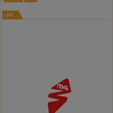
ondergang
Inno-
Air
LIVE