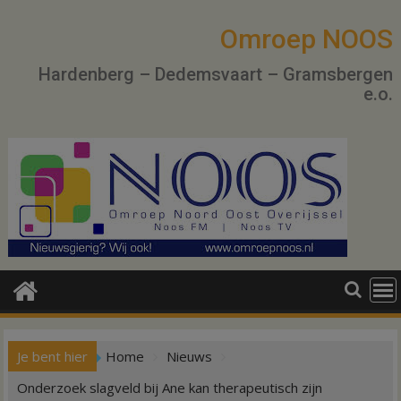
Ga
naar
Omroep NOOS
de
Hardenberg – Dedemsvaart – Gramsbergen
inhoud
e.o.
Je bent hier
Home
Nieuws
Onderzoek slagveld bij Ane kan therapeutisch zijn