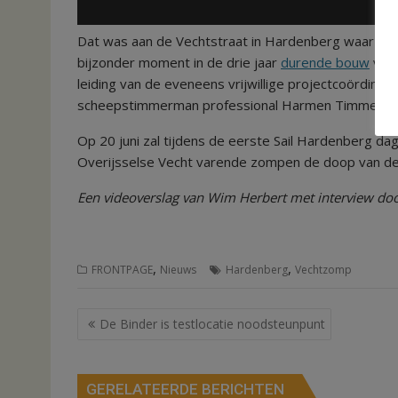
Dat was aan de Vechtstraat in Hardenberg waar de 
bijzonder moment in de drie jaar
durende bouw
van 
leiding van de eveneens vrijwillige projectcoördina
scheepstimmerman professional Harmen Timmerma
Op 20 juni zal tijdens de eerste Sail Hardenberg d
Overijsselse Vecht varende zompen de doop van d
Een videoverslag van Wim Herbert met interview doo
,
,
FRONTPAGE
Nieuws
Hardenberg
Vechtzomp
Bericht
De Binder is testlocatie noodsteunpunt
navigatie
GERELATEERDE BERICHTEN