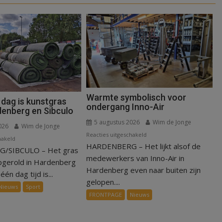
Warmte symbolisch voor
 dag is kunstgras
ondergang Inno-Air
denberg en Sibculo
5 augustus 2026
Wim de Jonge
026
Wim de Jonge
voor
Reacties uitgeschakeld
voor
hakeld
HARDENBERG – Het lijkt alsof de
Warmte
/SIBCULO – Het gras
Binnen
symbolisch
medewerkers van Inno-Air in
een
pgerold in Hardenberg
voor
Hardenberg even naar buiten zijn
dag
één dag tijd is...
ondergang
gelopen....
is
Nieuws
Sport
Inno-
kunstgras
FRONTPAGE
Nieuws
Air
weg
in