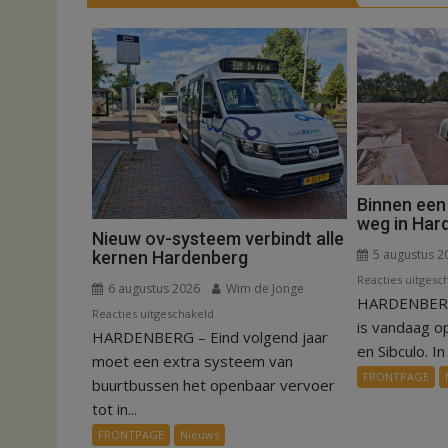
Binnen een
weg in Har
Nieuw ov-systeem verbindt alle
5 augustus 2
kernen Hardenberg
Reacties uitgesc
6 augustus 2026
Wim de Jonge
HARDENBERG
voor
Reacties uitgeschakeld
is vandaag o
HARDENBERG – Eind volgend jaar
Nieuw
en Sibculo. In 
ov-
moet een extra systeem van
FRONTPAGE
systeem
buurtbussen het openbaar vervoer
verbindt
tot in...
alle
FRONTPAGE
Nieuws
kernen