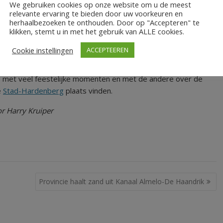
We gebruiken cookies op onze website om u de meest
relevante ervaring te bieden door uw voorkeuren en
herhaalbezoeken te onthouden. Door op "Accepteren" te
scheepstimmerwerf zijn voorlopige thuisbasis heeft. Een
klikken, stemt u in met het gebruik van ALLE cookies.
het schip door een team van zo’n
twintig vrijwilligers
onder
tor Roel Godeke. Dat alles ook met de onmisbare hulp van
Cookie instellingen
ACCEPTEEREN
n.
ag met veel feestelijke momenten en met de andere over de
e
Stad-Hardenberg
plaats vinden.
r Harry Kruiper
Provincie haalt zand uit Kanaal Almelo-De Haandrik