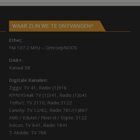
Hardenberg
en
Sibculo
WAAR ZIJN WE TE ONTVANGEN?
Ether;
FM 107.2 MHz – OmroepNOOS
DAB+:
Kanaal 5B
Digitale Kanalen:
Ziggo: TV 41, Radio (1)916
KPN/XS4all: TV (1)341, Radio (1)041
Telfort: TV 2110, Radio 3122
CaiwAy: TV 12/62, Radio 781/(1)867
XMS / Edutel / Fiber.nl / Stipte: 3122
Solcon: TV 841, Radio 1841
T-Mobile: TV 788