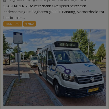
7 augustus 2026
Wim de Jonge
Reacties uitgeschakeld
SLAGHAREN – De rechtbank Overijssel heeft een
Kantonrechter:
75.000
onderneming uit Slagharen (ROOT Painting) veroordeeld tot
euro
het betalen...
voor
FRONTPAGE
Nieuws
ex-
werknemers