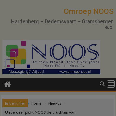
Ga
naar
Omroep NOOS
de
Hardenberg – Dedemsvaart – Gramsbergen
inhoud
e.o.
Je bent hier
Home
Nieuws
Univé daar plukt NOOS de vruchten van