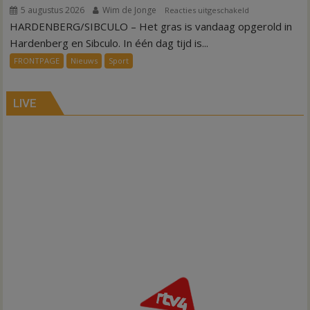
5 augustus 2026
Wim de Jonge
voor
Reacties uitgeschakeld
HARDENBERG/SIBCULO – Het gras is vandaag opgerold in
Binnen
een
Hardenberg en Sibculo. In één dag tijd is...
dag
FRONTPAGE
Nieuws
Sport
is
kunstgras
weg
LIVE
in
Hardenberg
en
Sibculo