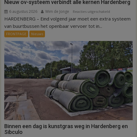
Nieuw ov-systeem verbindt alle kernen Hardenberg
6 augustus 2026
Wim de Jonge
voor
Reacties uitgeschakeld
HARDENBERG – Eind volgend jaar moet een extra systeem
Nieuw
ov-
van buurtbussen het openbaar vervoer tot in...
systeem
FRONTPAGE
Nieuws
verbindt
alle
kernen
Hardenberg
Binnen een dag is kunstgras weg in Hardenberg en
Sibculo