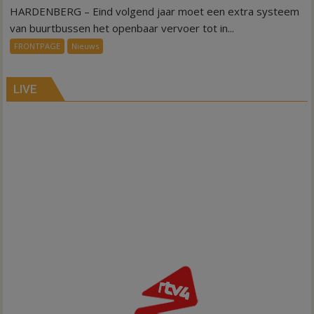
HARDENBERG – Eind volgend jaar moet een extra systeem
Nieuw
ov-
van buurtbussen het openbaar vervoer tot in...
systeem
FRONTPAGE
Nieuws
verbindt
alle
kernen
LIVE
Hardenberg