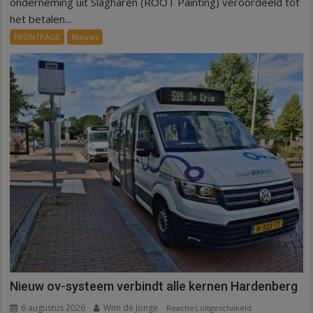
onderneming uit Slagharen (ROOT Painting) veroordeeld tot
euro
het betalen...
voor
FRONTPAGE
Nieuws
ex-
werknemers
Nieuw ov-systeem verbindt alle kernen Hardenberg
6 augustus 2026
Wim de Jonge
voor
Reacties uitgeschakeld