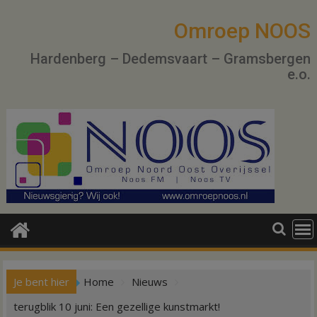
Ga
naar
Omroep NOOS
de
Hardenberg – Dedemsvaart – Gramsbergen
inhoud
e.o.
Je bent hier
Home
Nieuws
terugblik 10 juni: Een gezellige kunstmarkt!