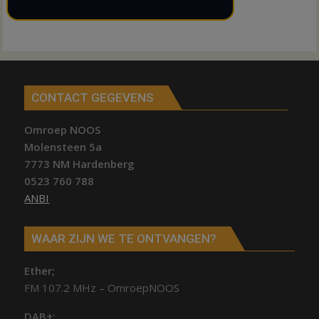
CONTACT GEGEVENS
Omroep NOOS
Molensteen 5a
7773 NM Hardenberg
0523 760 788
ANBI
WAAR ZIJN WE TE ONTVANGEN?
Ether;
FM 107.2 MHz – OmroepNOOS
DAB+: