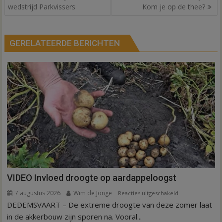
navigatie
wedstrijd Parkvissers
Kom je op de thee?
GERELATEERDE BERICHTEN
VIDEO Invloed droogte op aardappeloogst
7 augustus 2026
Wim de Jonge
voor
Reacties uitgeschakeld
DEDEMSVAART – De extreme droogte van deze zomer laat
VIDEO
Invloed
in de akkerbouw zijn sporen na. Vooral...