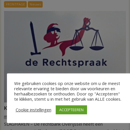
droogte
FRONTPAGE
Nieuws
op
aardappeloogst
We gebruiken cookies op onze website om u de meest
relevante ervaring te bieden door uw voorkeuren en
herhaalbezoeken te onthouden. Door op "Accepteren"
te klikken, stemt u in met het gebruik van ALLE cookies.
Kantonrechter: 75.000 euro voor ex-werknemers
Cookie instellingen
ACCEPTEEREN
7 augustus 2026
Wim de Jonge
voor
Reacties uitgeschakeld
SLAGHAREN – De rechtbank Overijssel heeft een
Kantonrechter:
75.000