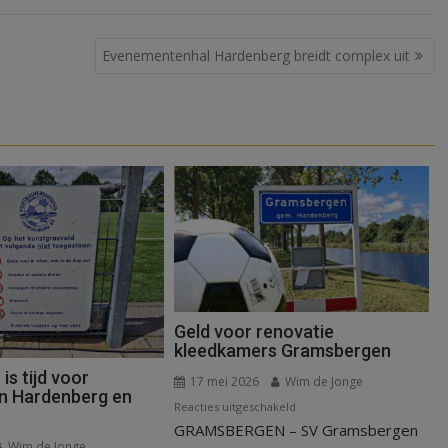
Evenementenhal Hardenberg breidt complex uit
Geld voor renovatie
kleedkamers Gramsbergen
s tijd voor
17 mei 2026
Wim de Jonge
in Hardenberg en
voor
Reacties uitgeschakeld
GRAMSBERGEN – SV Gramsbergen
Geld
Wim de Jonge