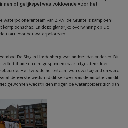
innen of gelijkspel was voldoende voor het
ede waterpoloherenteam van Z.P.V. de Grunte is kampioen!
t kampioenschap. En deze glansrijke overwinning op De
de taart voor het waterpoloteam.
zwembad De Slag in Hardenberg was anders dan anderen. Dit
volle tribune en een gespannen maar uitgelaten sfeer.
t gebeurde. Het tweede herenteam won overtuigend en werd
Al vanaf de eerste wedstrijd dit seizoen was de ambitie van dit
 niet gewonnen wedstrijden mogen de waterpoloërs zich dan