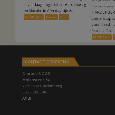
een
is vandaag opgerold in Hardenberg
Reacties uitgesc
dag
en Sibculo. In één dag tijd is...
HARDENBERG
is
FRONTPAGE
Nieuws
Sport
zomerstop i
kunstgras
voor kunstgr
weg
Sibculo. Op...
in
FRONTPAGE
Hardenberg
en
Sibculo
CONTACT GEGEVENS
Omroep NOOS
Molensteen 5a
7773 NM Hardenberg
0523 760 788
ANBI