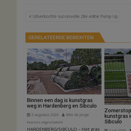
Bericht
Uitverkochte succesvolle 28e editie Pump Up
navigatie
GERELATEERDE BERICHTEN
Binnen een dag is kunstgras
weg in Hardenberg en Sibculo
Zomerstop i
5 augustus 2026
Wim de Jonge
kunstgras 
Sibculo
voor
Reacties uitgeschakeld
HARDENBERG/SIBCULO – Het gras
Binnen
3 juli 2026