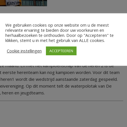
We gebruiken cookies op onze website om u de meest
relevante ervaring te bieden door uw voorkeuren en
pplaus vanaf de tribune, waarna de champagne ontkurkt werd. Na
herhaalbezoeken te onthouden. Door op "Accepteren" te
klikken, stemt u in met het gebruik van ALLE cookies.
rtrokken de mannen in een wagen voor een ereronde door het
d de Slag werd het feest voortgezet, samen met andere
Cookie instellingen
ACCEPTEEREN
ze maand. En met het kampioenschap van de heren 2 is de
et eerste herenteam kan nog kampioen worden. Voor dit team
de heren1 wordt die wedstrijd aanstaande zaterdag gespeeld.
oeivereniging. Op dit moment telt de waterpolotak van De
s, heren en jeugdteams.