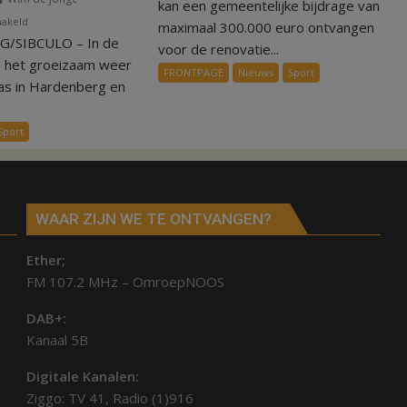
voor
kan een gemeentelijke bijdrage van
voor
hakeld
renovatie
maximaal 300.000 euro ontvangen
/SIBCULO – In de
Zomerstop
kleedkamers
voor de renovatie...
is
Gramsbergen
s het groeizaam weer
FRONTPAGE
Nieuws
Sport
tijd
as in Hardenberg en
voor
kunstgras
Sport
in
Hardenberg
en
Sibculo
WAAR ZIJN WE TE ONTVANGEN?
Ether;
FM 107.2 MHz – OmroepNOOS
DAB+:
Kanaal 5B
Digitale Kanalen:
Ziggo: TV 41, Radio (1)916