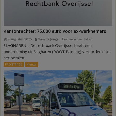
Kantonrechter: 75.000 euro voor ex-werknemers
7 augustus 2026
Wim de Jonge
voor
Reacties uitgeschakeld
SLAGHAREN – De rechtbank Overijssel heeft een
Kantonrechter:
75.000
onderneming uit Slagharen (ROOT Painting) veroordeeld tot
euro
het betalen...
voor
FRONTPAGE
Nieuws
ex-
werknemers