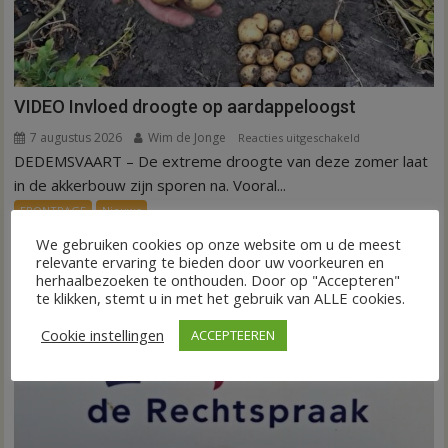
VIDEO Invloed droogte op aardappeloogst
7 augustus 2026
Wim de Jonge
voor
Reacties uitgeschakeld
DEDEMSVAART – De extreme droogte van deze zomer laat
VIDEO
Invloed
in de akkerbouw zijn sporen na. Vooral...
droogte
FRONTPAGE
Nieuws
op
We gebruiken cookies op onze website om u de meest
aardappeloogst
relevante ervaring te bieden door uw voorkeuren en
herhaalbezoeken te onthouden. Door op "Accepteren"
te klikken, stemt u in met het gebruik van ALLE cookies.
Cookie instellingen
ACCEPTEEREN