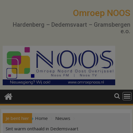
Ga
naar
Omroep NOOS
de
Hardenberg – Dedemsvaart – Gramsbergen
inhoud
e.o.
Je bent hier
Home
Nieuws
Sint warm onthaald in Dedemsvaart