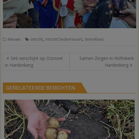
,
,
Nieuws
intocht
intocht Dedemsvaart
Sinterklaas
Bericht
Sint verschijnt op Ozosnel
Samen Zingen in Höftekerk
navigatie
in Hardenberg
Hardenberg
GERELATEERDE BERICHTEN