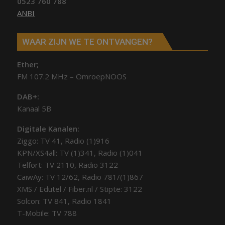
0523 760 788
ANBI
WAAR ZIJN WE TE ONTVANGEN?
Ether;
FM 107.2 MHz – OmroepNOOS
DAB+:
Kanaal 5B
Digitale Kanalen:
Ziggo: TV 41, Radio (1)916
KPN/XS4all: TV (1)341, Radio (1)041
Telfort: TV 2110, Radio 3122
CaiwAy: TV 12/62, Radio 781/(1)867
XMS / Edutel / Fiber.nl / Stipte: 3122
Solcon: TV 841, Radio 1841
T-Mobile: TV 788