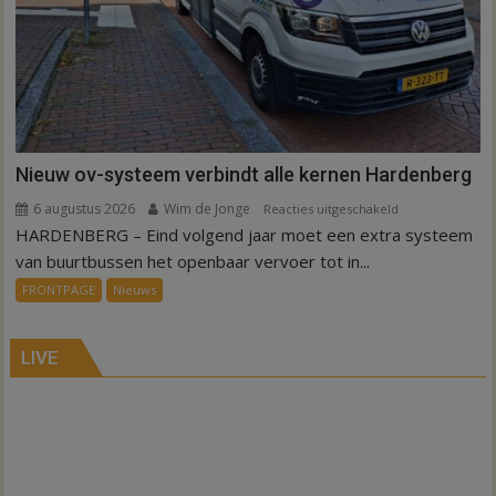
Nieuw ov-systeem verbindt alle kernen Hardenberg
6 augustus 2026
Wim de Jonge
voor
Reacties uitgeschakeld
HARDENBERG – Eind volgend jaar moet een extra systeem
Nieuw
ov-
van buurtbussen het openbaar vervoer tot in...
systeem
FRONTPAGE
Nieuws
verbindt
alle
kernen
LIVE
Hardenberg