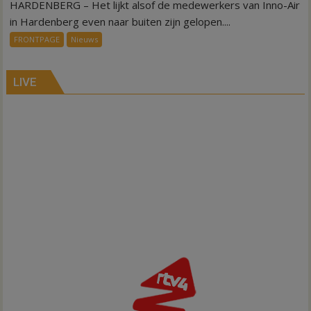
HARDENBERG – Het lijkt alsof de medewerkers van Inno-Air
Warmte
symbolisch
in Hardenberg even naar buiten zijn gelopen....
voor
FRONTPAGE
Nieuws
ondergang
Inno-
Air
LIVE