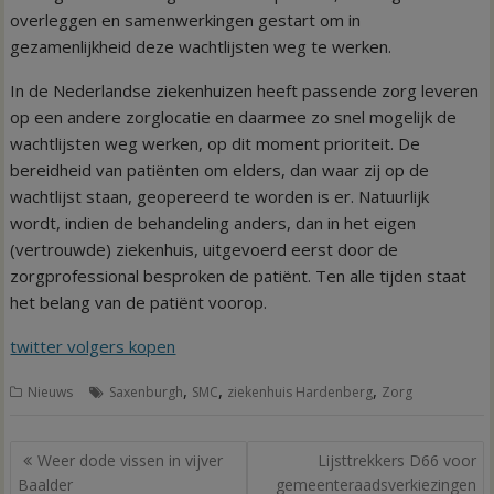
overleggen en samenwerkingen gestart om in
gezamenlijkheid deze wachtlijsten weg te werken.
In de Nederlandse ziekenhuizen heeft passende zorg leveren
op een andere zorglocatie en daarmee zo snel mogelijk de
wachtlijsten weg werken, op dit moment prioriteit. De
bereidheid van patiënten om elders, dan waar zij op de
wachtlijst staan, geopereerd te worden is er. Natuurlijk
wordt, indien de behandeling anders, dan in het eigen
(vertrouwde) ziekenhuis, uitgevoerd eerst door de
zorgprofessional besproken de patiënt. Ten alle tijden staat
het belang van de patiënt voorop.
twitter volgers kopen
,
,
,
Nieuws
Saxenburgh
SMC
ziekenhuis Hardenberg
Zorg
Bericht
Weer dode vissen in vijver
Lijsttrekkers D66 voor
navigatie
Baalder
gemeenteraadsverkiezingen