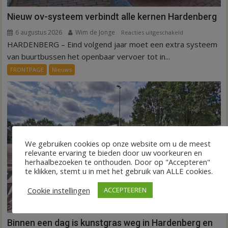
Nieuw ov-systeem verbindt alle kernen Hardenberg
6 augustus 2026
Wim de Jonge
voor
Reacties uitgeschakeld
HARDENBERG – Eind volgend jaar moet een extra systeem
Nieuw
ov-
van buurtbussen het openbaar vervoer tot in...
systeem
FRONTPAGE
Nieuws
verbindt
alle
kernen
Hardenberg
We gebruiken cookies op onze website om u de meest
relevante ervaring te bieden door uw voorkeuren en
herhaalbezoeken te onthouden. Door op "Accepteren"
te klikken, stemt u in met het gebruik van ALLE cookies.
Cookie instellingen
ACCEPTEEREN
Binnen een dag is kunstgras weg in Hardenberg en