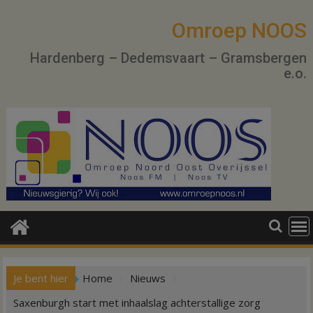
Ga
naar
Omroep NOOS
de
Hardenberg – Dedemsvaart – Gramsbergen
inhoud
e.o.
Je bent hier
Home
Nieuws
Saxenburgh start met inhaalslag achterstallige zorg