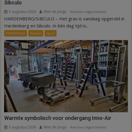
Sibculo
5 augustus 2026
Wim de Jonge
voor
Reacties uitgeschakeld
HARDENBERG/SIBCULO – Het gras is vandaag opgerold in
Binnen
een
Hardenberg en Sibculo. In één dag tijd is...
dag
FRONTPAGE
Nieuws
Sport
is
kunstgras
weg
in
Hardenberg
en
Sibculo
Warmte symbolisch voor ondergang Inno-Air
5 augustus 2026
Wim de Jonge
voor
Reacties uitgeschakeld