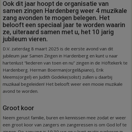
Ook dit jaar hoopt de organisatie van
samen zingen Hardenberg weer 4 muzikale
zang avonden te mogen belegen. Het
belooft een speciaal jaar te worden waarin
ze, uiteraard samen met u, het 10 jarig
jubileum vieren.
D.V. zaterdag 8 maart 2025 is de eerste avond van dit
jubileum jaar Samen Zingen in Hardenberg en kunt u naar
hartenlust “liederen van toen en nu” zingen in de Höftekerk te
Hardenberg. Herman Boerman(orgel&piano), Erik
Meems(orgel) en Judith Godeke(solist) zullen u daarbij
muzikaal begeleiden! Het belooft weer een mooie muzikale
avond te worden.
Groot koor
Neem gerust familie, buren en kennissen mee zodat er weer
een groot koor van zangers en zangeressen is om God lof te
zingen. De aanvang is 19.30 uur en u kunt gratis parkeren in