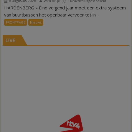
6 augustus 2026
Wim de Jonge
voor
Reacties uitgeschakeld
HARDENBERG – Eind volgend jaar moet een extra systeem
Nieuw
ov-
van buurtbussen het openbaar vervoer tot in...
systeem
FRONTPAGE
Nieuws
verbindt
alle
kernen
LIVE
Hardenberg