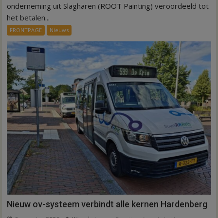
75.000
onderneming uit Slagharen (ROOT Painting) veroordeeld tot
euro
het betalen...
voor
FRONTPAGE
Nieuws
ex-
werknemers
Nieuw ov-systeem verbindt alle kernen Hardenberg