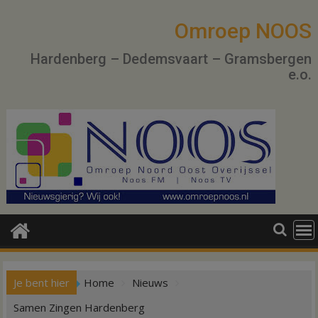
Ga
naar
Omroep NOOS
de
Hardenberg – Dedemsvaart – Gramsbergen
inhoud
e.o.
Je bent hier
Home
Nieuws
Samen Zingen Hardenberg