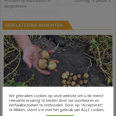
navigatie
verkopen op Marktplaats’ in
zaterdag 18 januari
Bergentheim
GERELATEERDE BERICHTEN
VIDEO Invloed droogte op aardappeloogst
We gebruiken cookies op onze website om u de meest
relevante ervaring te bieden door uw voorkeuren en
7 augustus 2026
Wim de Jonge
voor
Reacties uitgeschakeld
herhaalbezoeken te onthouden. Door op "Accepteren"
te klikken, stemt u in met het gebruik van ALLE cookies.
DEDEMSVAART – De extreme droogte van deze zomer laat
VIDEO
Invloed
in de akkerbouw zijn sporen na. Vooral...