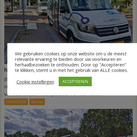
We gebruiken cookies op onze website om u de meest
relevante ervaring te bieden door uw voorkeuren en
herhaalbezoeken te onthouden. Door op "Accepteren"
Nieuw ov-systeem verbindt alle kernen Hardenberg
te klikken, stemt u in met het gebruik van ALLE cookies.
6 augustus 2026
Wim de Jonge
voor
Reacties uitgeschakeld
Cookie instellingen
ACCEPTEEREN
HARDENBERG – Eind volgend jaar moet een extra systeem
Nieuw
ov-
van buurtbussen het openbaar vervoer tot in...
systeem
FRONTPAGE
Nieuws
verbindt
alle
kernen
Hardenberg