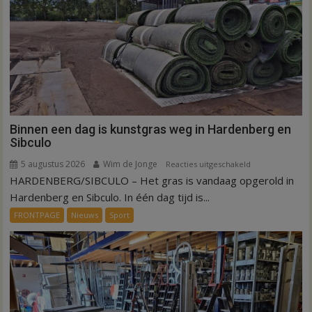
Binnen een dag is kunstgras weg in Hardenberg en
Sibculo
5 augustus 2026
Wim de Jonge
voor
Reacties uitgeschakeld
HARDENBERG/SIBCULO – Het gras is vandaag opgerold in
Binnen
een
Hardenberg en Sibculo. In één dag tijd is...
dag
FRONTPAGE
Nieuws
Sport
is
kunstgras
weg
in
Hardenberg
en