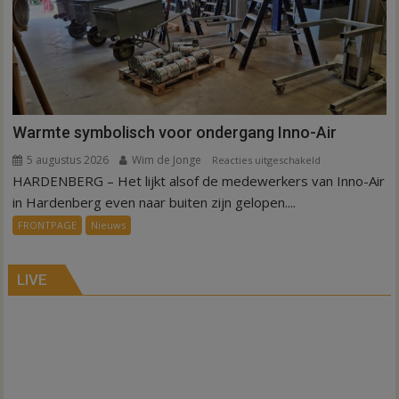
Sibculo
Warmte symbolisch voor ondergang Inno-Air
5 augustus 2026
Wim de Jonge
voor
Reacties uitgeschakeld
HARDENBERG – Het lijkt alsof de medewerkers van Inno-Air
Warmte
symbolisch
in Hardenberg even naar buiten zijn gelopen....
voor
FRONTPAGE
Nieuws
ondergang
Inno-
Air
LIVE