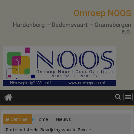
Ga
naar
Omroep NOOS
de
Hardenberg – Dedemsvaart – Gramsbergen
inhoud
e.o.
Je bent hier
Home
Nieuws
Rutte ontsteekt Bevrijdingsvuur in Zwolle