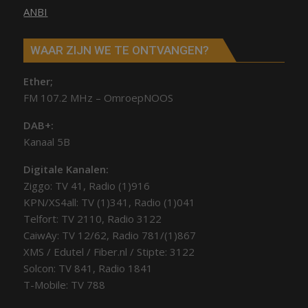
ANBI
WAAR ZIJN WE TE ONTVANGEN?
Ether;
FM 107.2 MHz – OmroepNOOS
DAB+:
Kanaal 5B
Digitale Kanalen:
Ziggo: TV 41, Radio (1)916
KPN/XS4all: TV (1)341, Radio (1)041
Telfort: TV 2110, Radio 3122
CaiwAy: TV 12/62, Radio 781/(1)867
XMS / Edutel / Fiber.nl / Stipte: 3122
Solcon: TV 841, Radio 1841
T-Mobile: TV 788