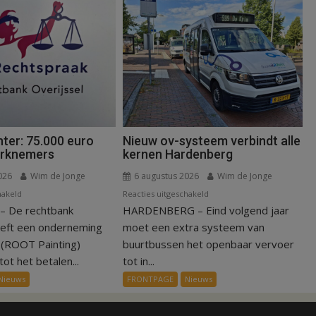
ter: 75.000 euro
Nieuw ov-systeem verbindt alle
erknemers
kernen Hardenberg
026
Wim de Jonge
6 augustus 2026
Wim de Jonge
voor
voor
hakeld
Reacties uitgeschakeld
 De rechtbank
Kantonrechter:
HARDENBERG – Eind volgend jaar
Nieuw
75.000
ov-
eeft een onderneming
moet een extra systeem van
euro
systeem
n (ROOT Painting)
buurtbussen het openbaar vervoer
voor
verbindt
ot het betalen...
tot in...
ex-
alle
Nieuws
FRONTPAGE
Nieuws
werknemers
kernen
Hardenberg