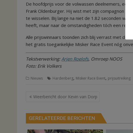
De hoofdprijs voor de volwassen deelnemers, een A
Frank Oldenburger. Hij wist met zijn compagnon in 
te wisselen. Bij lange na niet de 1.82 seconden wa
heeft, maar naar de omstandigheden tóch een respec
Alle prijswinnaars toonden zich blij verrast met d
het gratis toegankelijke Misker Race Event nóg onve
Tekstverwerking:
Arjen Roelofs
, Omroep NOOS
Foto: Erik Volkers
,
,
Nieuws
Hardenberg
Misker Race Event
prijsuitreiking
Bericht
Weerbericht door Kevin van Dorp
navigatie
GERELATEERDE BERICHTEN