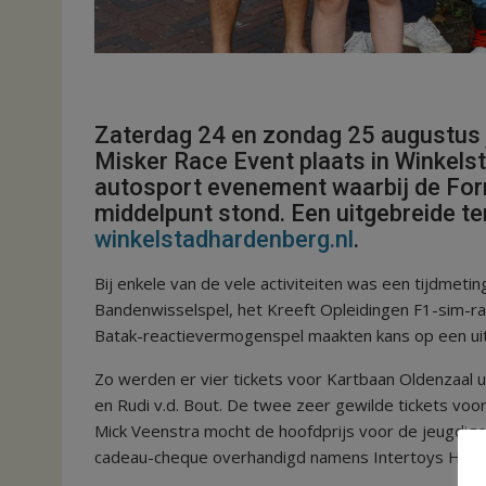
Zaterdag 24 en zondag 25 augustus j.
Misker Race Event plaats in Winkel
autosport evenement waarbij de Form
middelpunt stond. Een uitgebreide ter
winkelstadhardenberg.nl
.
Bij enkele van de vele activiteiten was een tijdmet
Bandenwisselspel, het Kreeft Opleidingen F1-sim-r
Batak-reactievermogenspel maakten kans op een uit
Zo werden er vier tickets voor Kartbaan Oldenzaal u
en Rudi v.d. Bout. De twee zeer gewilde tickets vo
Mick Veenstra mocht de hoofdprijs voor de jeugdi
cadeau-cheque overhandigd namens Intertoys Har