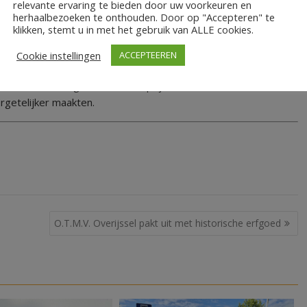
relevante ervaring te bieden door uw voorkeuren en
PK-beurt beschikbaar gesteld door Profile Heuver, ging naar
herhaalbezoeken te onthouden. Door op "Accepteren" te
slechts 22.91 seconden een set voorbanden van een F1-bolide
klikken, stemt u in met het gebruik van ALLE cookies.
armee het Red Bull Racing Team het wereldrecord in handen
Cookie instellingen
ACCEPTEEREN
tabele tijd.
eze mooie en zeer gewaardeerde prijzen welke een bezoek aan
rgetelijker maakten.
O.T.M.V. Overijssel pakt uit met historische erfgoed