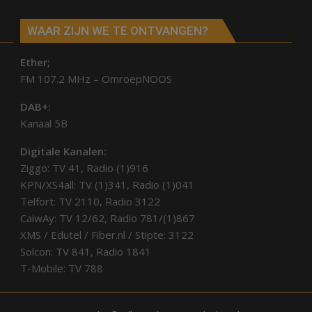
WAAR ZIJN WE TE ONTVANGEN?
Ether;
FM 107.2 MHz – OmroepNOOS
DAB+:
Kanaal 5B
Digitale Kanalen:
Ziggo: TV 41, Radio (1)916
KPN/XS4all: TV (1)341, Radio (1)041
Telfort: TV 2110, Radio 3122
CaiwAy: TV 12/62, Radio 781/(1)867
XMS / Edutel / Fiber.nl / Stipte: 3122
Solcon: TV 841, Radio 1841
T-Mobile: TV 788