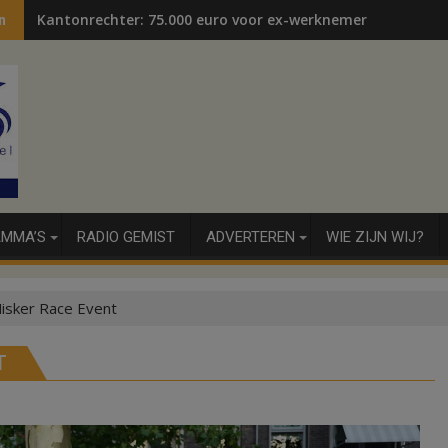
Kantonrechter: 75.000 euro voor ex-werknemers
n
MMA’S
RADIO GEMIST
ADVERTEREN
WIE ZIJN WIJ?
 Misker Race Event
T