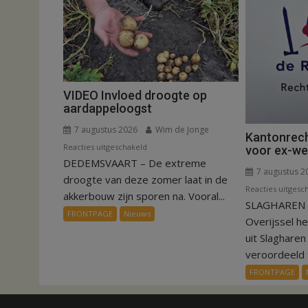
VIDEO Invloed droogte op
aardappeloogst
7 augustus 2026
Wim de Jonge
Kantonrech
voor
Reacties uitgeschakeld
voor ex-w
DEDEMSVAART – De extreme
VIDEO
7 augustus 2
Invloed
droogte van deze zomer laat in de
Reacties uitgesc
droogte
akkerbouw zijn sporen na. Vooral...
SLAGHAREN –
op
FRONTPAGE
Nieuws
Overijssel h
aardappeloogst
uit Slaghare
veroordeeld t
FRONTPAGE