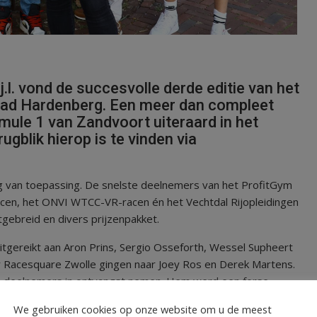
l. vond de succesvolle derde editie van het
stad Hardenberg. Een meer dan compleet
ule 1 van Zandvoort uiteraard in het
ugblik hierop is te vinden via
ing van toepassing. De snelste deelnemers van het ProfitGym
acen, het ONVI WTCC-VR-racen én het Vechtdal Rijopleidingen
gebreid en divers prijzenpakket.
itgereikt aan Aron Prins, Sergio Osseforth, Wessel Supheert
or Racesquare Zwolle gingen naar Joey Ros en Derek Martens.
ge deelnemers in ontvangst nemen. Hem werd een forse
denberg/Winkelstad Hardenberg.
We gebruiken cookies op onze website om u de meest