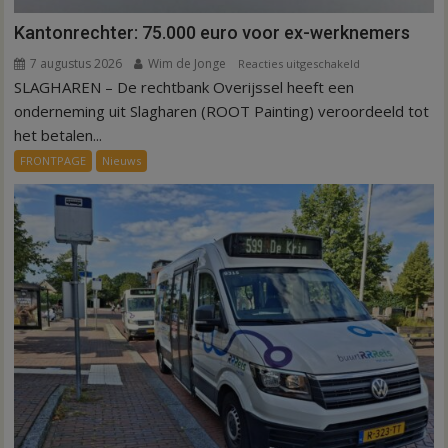
Kantonrechter: 75.000 euro voor ex-werknemers
7 augustus 2026
Wim de Jonge
voor
Reacties uitgeschakeld
SLAGHAREN – De rechtbank Overijssel heeft een
Kantonrechter:
75.000
onderneming uit Slagharen (ROOT Painting) veroordeeld tot
euro
het betalen...
voor
FRONTPAGE
Nieuws
ex-
werknemers