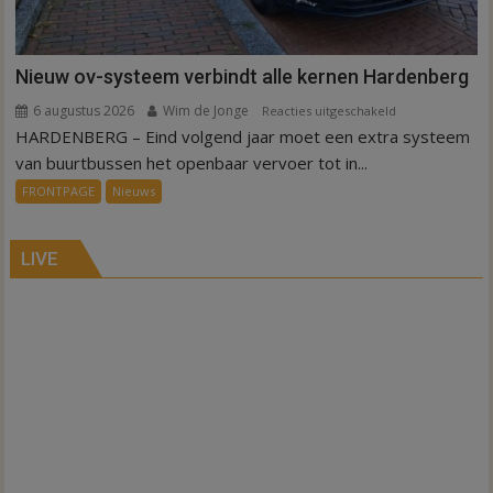
Nieuw ov-systeem verbindt alle kernen Hardenberg
6 augustus 2026
Wim de Jonge
voor
Reacties uitgeschakeld
HARDENBERG – Eind volgend jaar moet een extra systeem
Nieuw
ov-
van buurtbussen het openbaar vervoer tot in...
systeem
FRONTPAGE
Nieuws
verbindt
alle
kernen
LIVE
Hardenberg