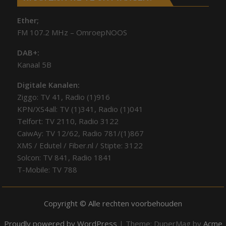
Ether;
FM 107.2 MHz – OmroepNOOS
DAB+:
Kanaal 5B
Digitale Kanalen:
Ziggo: TV 41, Radio (1)916
KPN/XS4all: TV (1)341, Radio (1)041
Telfort: TV 2110, Radio 3122
CaiwAy: TV 12/62, Radio 781/(1)867
XMS / Edutel / Fiber.nl / Stipte: 3122
Solcon: TV 841, Radio 1841
T-Mobile: TV 788
Copyright © Alle rechten voorbehouden
Proudly powered by WordPress
|
Theme: DuperMag by
Acme