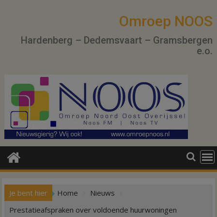
Ga
naar
Omroep NOOS
de
Hardenberg – Dedemsvaart – Gramsbergen
inhoud
e.o.
Je bent hier
Home
Nieuws
Prestatieafspraken over voldoende huurwoningen