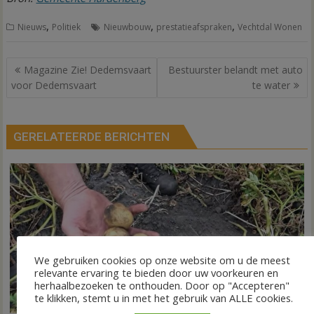
,
,
,
Nieuws
Politiek
Nieuwbouw
prestatieafspraken
Vechtdal Wonen
Bericht
Magazine Zie! Dedemsvaart
Bestuurster belandt met auto
navigatie
voor Dedemsvaart
te water
GERELATEERDE BERICHTEN
We gebruiken cookies op onze website om u de meest
relevante ervaring te bieden door uw voorkeuren en
herhaalbezoeken te onthouden. Door op "Accepteren"
te klikken, stemt u in met het gebruik van ALLE cookies.