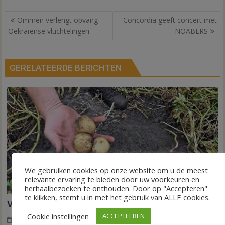
Bericht
Ommen verlengt opvang
Concordia geeft concert met
navigatie
Oekraïense vluchtelingen
NOABERS
GERELATEERDE BERICHTEN
We gebruiken cookies op onze website om u de meest
relevante ervaring te bieden door uw voorkeuren en
herhaalbezoeken te onthouden. Door op "Accepteren"
te klikken, stemt u in met het gebruik van ALLE cookies.
VIDEO Invloed droogte op aardappeloogst
Cookie instellingen
ACCEPTEEREN
7 augustus 2026
Wim de Jonge
voor
Reacties uitgeschakeld