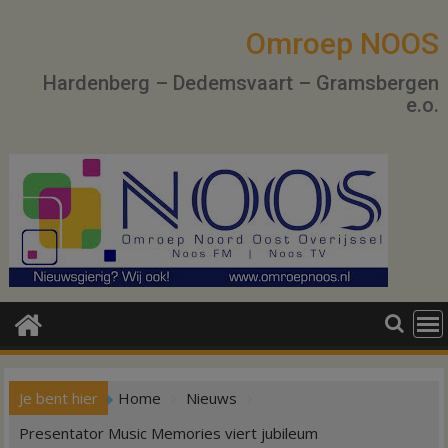
Ga
naar
Omroep NOOS
de
Hardenberg – Dedemsvaart – Gramsbergen
inhoud
e.o.
Je bent hier
Home
Nieuws
Presentator Music Memories viert jubileum