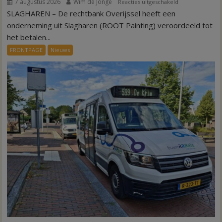
7 augustus 2026
Wim de Jonge
voor
Reacties uitgeschakeld
SLAGHAREN – De rechtbank Overijssel heeft een
Kantonrechter:
75.000
onderneming uit Slagharen (ROOT Painting) veroordeeld tot
euro
het betalen...
voor
FRONTPAGE
Nieuws
ex-
werknemers