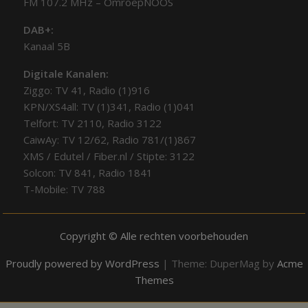
FM 107.2 MHz – OmroepNOOS
DAB+:
Kanaal 5B
Digitale Kanalen:
Ziggo: TV 41, Radio (1)916
KPN/XS4all: TV (1)341, Radio (1)041
Telfort: TV 2110, Radio 3122
CaiwAy: TV 12/62, Radio 781/(1)867
XMS / Edutel / Fiber.nl / Stipte: 3122
Solcon: TV 841, Radio 1841
T-Mobile: TV 788
Copyright © Alle rechten voorbehouden
Proudly powered by WordPress
|
Theme: DuperMag by
Acme
Themes