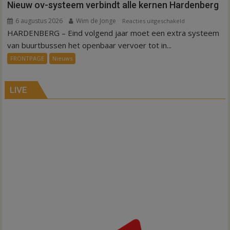
Nieuw ov-systeem verbindt alle kernen Hardenberg
6 augustus 2026
Wim de Jonge
voor
Reacties uitgeschakeld
HARDENBERG – Eind volgend jaar moet een extra systeem
Nieuw
ov-
van buurtbussen het openbaar vervoer tot in...
systeem
FRONTPAGE
Nieuws
verbindt
alle
kernen
LIVE
Hardenberg