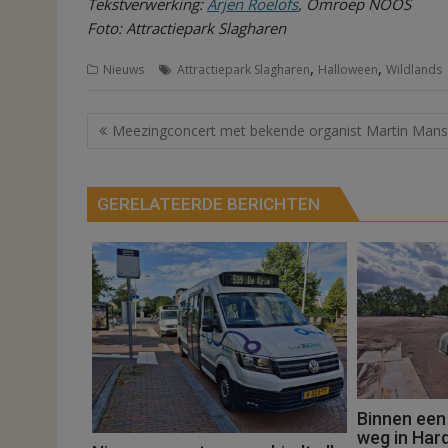
Tekstverwerking:
Arjen Roelofs
, Omroep NOOS
Foto: Attractiepark Slagharen
,
,
Nieuws
Attractiepark Slagharen
Halloween
Wildlands
Bericht
Meezingconcert met bekende organist Martin Mans
navigatie
GERELATEERDE BERICHTEN
Binnen een
weg in Har