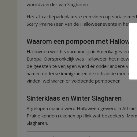
woordvoerder van Slagharen.
Het attractiepark plaatste een video op sociale med
Scary Prairie (een van de Halloweenevents in het p
Waarom een pompoen met Hallowe
Halloween wordt voornamelijk in Amerika gevierd. In
Europa. Oorspronkelijk was Halloween het nieuwjaar
de geesten te verjagen werd er onder andere voor 
namen de Ierse immigranten deze traditie mee naar 
vinden, wel waren er voldoende pompoenen
Sinterklaas en Winter Slagharen
Afgelopen maand werd Halloween gevierd in Attract
Prairie konden rekenen op flink wat bezoekers. Mome
Slagharen.