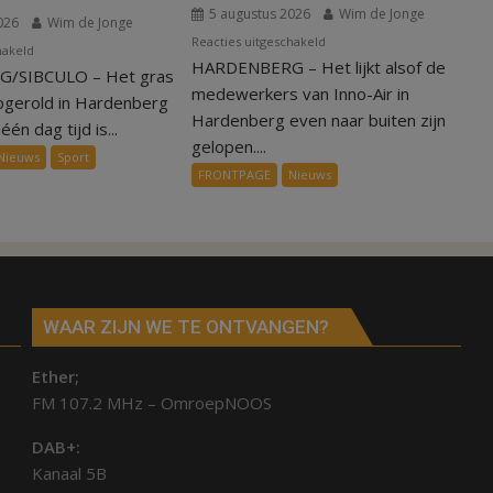
5 augustus 2026
Wim de Jonge
026
Wim de Jonge
voor
Reacties uitgeschakeld
voor
hakeld
HARDENBERG – Het lijkt alsof de
Warmte
/SIBCULO – Het gras
Binnen
symbolisch
medewerkers van Inno-Air in
een
pgerold in Hardenberg
voor
Hardenberg even naar buiten zijn
dag
één dag tijd is...
ondergang
gelopen....
is
Nieuws
Sport
Inno-
kunstgras
FRONTPAGE
Nieuws
Air
weg
in
Hardenberg
en
Sibculo
WAAR ZIJN WE TE ONTVANGEN?
Ether;
FM 107.2 MHz – OmroepNOOS
DAB+:
Kanaal 5B