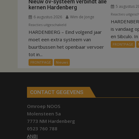
Nieuw ov-systeem verbindt alle
5 augustus 2
kernen Hardenberg
Reacties uitgesc
6 augustus 2026
Wim de Jonge
HARDENBERG
voor
Reacties uitgeschakeld
is vandaag o
HARDENBERG – Eind volgend jaar
Nieuw
en Sibculo. In 
ov-
moet een extra systeem van
FRONTPAGE
systeem
buurtbussen het openbaar vervoer
verbindt
tot in...
alle
FRONTPAGE
Nieuws
kernen
Hardenberg
CONTACT GEGEVENS
Omroep NOOS
Molensteen 5a
7773 NM Hardenberg
0523 760 788
ANBI