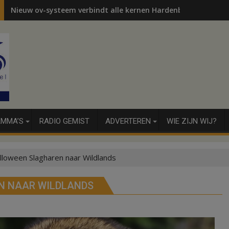
Nieuw ov-systeem verbindt alle kernen Hardenberg
MMA’S
RADIO GEMIST
ADVERTEREN
WIE ZIJN WIJ?
oween Slagharen naar Wildlands
N NAAR WILDLANDS