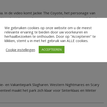
ia. In de video komt Jackie The Coyote, het personage van
ark) op het idee om de pompoenen te doneren aan Wildlands.
We gebruiken cookies op onze website om u de meest
en?
relevante ervaring te bieden door uw voorkeuren en
herhaalbezoeken te onthouden. Door op "Accepteren" te
middels is deze jaarlijkse traditie ook overgewaaid naar West-
klikken, stemt u in met het gebruik van ALLE cookies.
 van de Kelten. Het feest droeg toen de naam ‘Samhain’. Om
Cookie instellingen
ACCEPTEEREN
gekozen om knolrapen in brand te steken. In de 19e eeuw,
de Verenigde Staten. Knolrapen waren er daar niet echt te
ie- en Vakantiepark Slagharen. Western Nightmares en Scary
nteel maakt het park zich klaar voor Sinterklaas en Winter