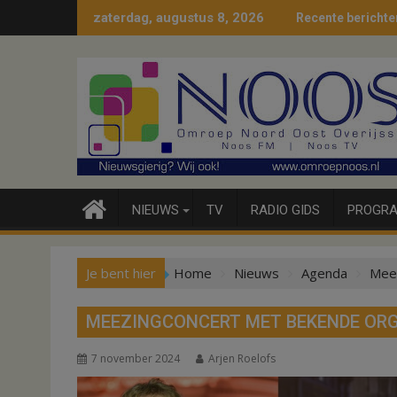
Ga
zaterdag, augustus 8, 2026
Recente berichte
naar
de
inhoud
NIEUWS
TV
RADIO GIDS
PROGRA
Je bent hier
Home
Nieuws
Agenda
Meez
MEEZINGCONCERT MET BEKENDE OR
7 november 2024
Arjen Roelofs