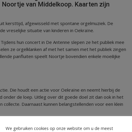
e Noortje van Middelkoop. Kaarten zijn
t kersttijd, afgewisseld met spontane orgelmuziek. De
 de vreselijke situatie van kinderen in Oekraïne.
 Tijdens hun concert in De Antenne slepen ze het publiek mee
sselen ze orgelklanken af met het samen met het publiek zingen
lende panfluiten speelt Noortje bovendien enkele moeilijke
n Actie. Die houdt een actie voor Oekraïne en neemt hierbij de
nd onder de loep. Uitleg over dit goede doel zit dan ook in het
n collecte. Daarnaast kunnen belangstellenden voor een klein
We gebruiken cookies op onze website om u de meest