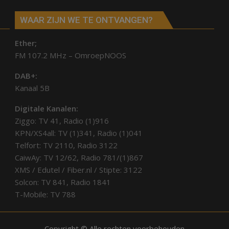
WAAR ZIJN WE TE ONTVANGEN?
Ether;
FM 107.2 MHz – OmroepNOOS
DAB+:
Kanaal 5B
Digitale Kanalen:
Ziggo: TV 41, Radio (1)916
KPN/XS4all: TV (1)341, Radio (1)041
Telfort: TV 2110, Radio 3122
CaiwAy: TV 12/62, Radio 781/(1)867
XMS / Edutel / Fiber.nl / Stipte: 3122
Solcon: TV 841, Radio 1841
T-Mobile: TV 788
Copyright © Alle rechten voorbehouden