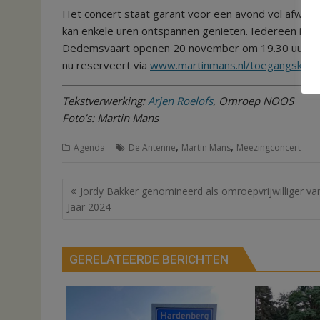
Het concert staat garant voor een avond vol afwisse
kan enkele uren ontspannen genieten. Iedereen is w
Dedemsvaart openen 20 november om 19.30 uur, het 
nu reserveert via
www.martinmans.nl/toegangskaar
Tekstverwerking:
Arjen Roelofs
, Omroep NOOS
Foto’s: Martin Mans
,
,
Agenda
De Antenne
Martin Mans
Meezingconcert
Bericht
Jordy Bakker genomineerd als omroepvrijwilliger va
navigatie
Jaar 2024
GERELATEERDE BERICHTEN