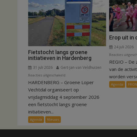
Erop uit in
24 juli 2026
Fietstocht langs groene
Reacties uitgesc
initiatieven in Hardenberg
REGIO – De 
31 juli 2026
Gert-Jan van Veldhuizen
van de activi
voor
Reacties uitgeschakeld
worden versch
HARDENBERG – Groene Loper
Fietstocht
Agenda
FRO
langs
Vechtdal organiseert op
groene
vrijdagmiddag 4 september 2026
initiatieven
een fietstocht langs groene
in
initiatieven...
Hardenberg
Agenda
Nieuws