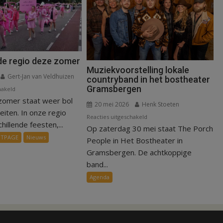
 de regio deze zomer
Muziekvoorstelling lokale
Gert-Jan van Veldhuizen
countryband in het bostheater
Gramsbergen
voor
hakeld
zomer staat weer bol
Erop
20 mei 2026
Henk Stoeten
uit
teiten. In onze regio
voor
Reacties uitgeschakeld
in
illende feesten,...
Op zaterdag 30 mei staat The Porch
Muziekvoorstelling
de
NTPAGE
Nieuws
lokale
People in Het Bostheater in
regio
countryband
Gramsbergen. De achtkoppige
deze
in
band...
zomer
het
Agenda
bostheater
Gramsbergen