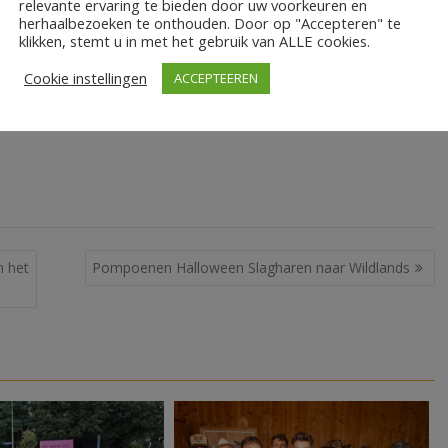
relevante ervaring te bieden door uw voorkeuren en
ling met orgel- en panfluitmuziek en samenzang. De luisteraar
herhaalbezoeken te onthouden. Door op "Accepteren" te
klikken, stemt u in met het gebruik van ALLE cookies.
elkom. De deuren van De Antenne aan de Wilhelminastraat 3 in
concert start om 20.00 uur. De toegang is € 12,50 voor wie
Cookie instellingen
ACCEPTEEREN
ten
. Aan de zaal kost het € 15.
n het
Pompoenen Halloween Slagharen naar Wildlands