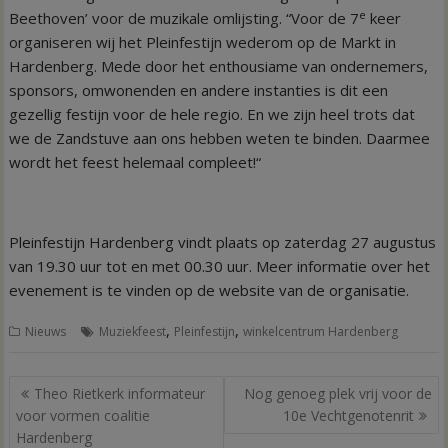
e
Beethoven’ voor de muzikale omlijsting. “Voor de 7
keer
organiseren wij het Pleinfestijn wederom op de Markt in
Hardenberg. Mede door het enthousiame van ondernemers,
sponsors, omwonenden en andere instanties is dit een
gezellig festijn voor de hele regio. En we zijn heel trots dat
we de Zandstuve aan ons hebben weten te binden. Daarmee
wordt het feest helemaal compleet!“
Pleinfestijn Hardenberg vindt plaats op zaterdag 27 augustus
van 19.30 uur tot en met 00.30 uur. Meer informatie over het
evenement is te vinden op de website van de organisatie.
,
,
Nieuws
Muziekfeest
Pleinfestijn
winkelcentrum Hardenberg
Bericht
Theo Rietkerk informateur
Nog genoeg plek vrij voor de
navigatie
voor vormen coalitie
10e Vechtgenotenrit
Hardenberg