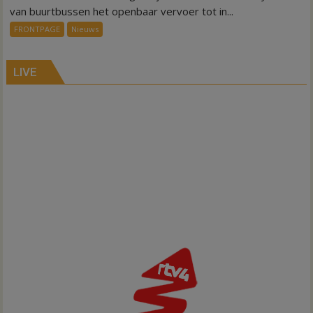
ov-
van buurtbussen het openbaar vervoer tot in...
systeem
FRONTPAGE
Nieuws
verbindt
alle
kernen
LIVE
Hardenberg