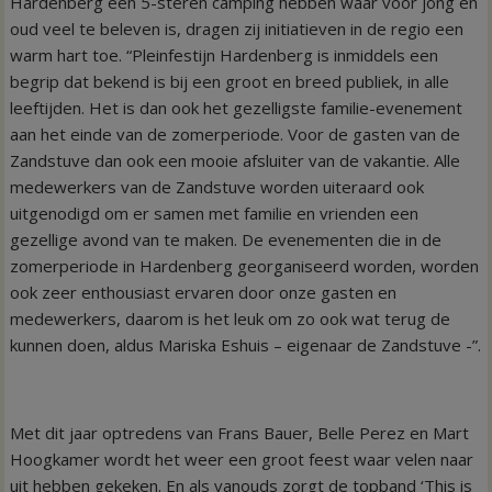
Hardenberg een 5-steren camping hebben waar voor jong en
oud veel te beleven is, dragen zij initiatieven in de regio een
warm hart toe. “Pleinfestijn Hardenberg is inmiddels een
begrip dat bekend is bij een groot en breed publiek, in alle
leeftijden. Het is dan ook het gezelligste familie-evenement
aan het einde van de zomerperiode. Voor de gasten van de
Zandstuve dan ook een mooie afsluiter van de vakantie. Alle
medewerkers van de Zandstuve worden uiteraard ook
uitgenodigd om er samen met familie en vrienden een
gezellige avond van te maken. De evenementen die in de
zomerperiode in Hardenberg georganiseerd worden, worden
ook zeer enthousiast ervaren door onze gasten en
medewerkers, daarom is het leuk om zo ook wat terug de
kunnen doen, aldus Mariska Eshuis – eigenaar de Zandstuve -”.
Met dit jaar optredens van Frans Bauer, Belle Perez en Mart
Hoogkamer wordt het weer een groot feest waar velen naar
uit hebben gekeken. En als vanouds zorgt de topband ‘This is