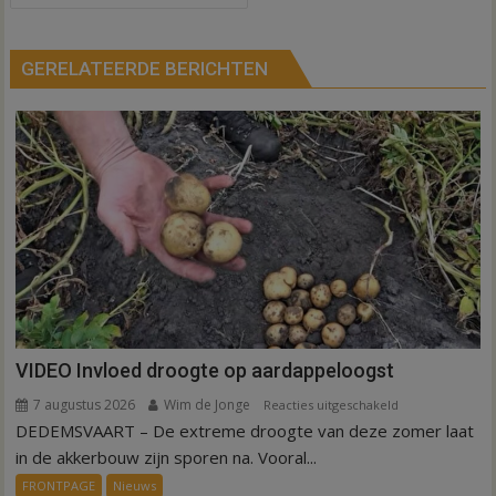
GERELATEERDE BERICHTEN
VIDEO Invloed droogte op aardappeloogst
7 augustus 2026
Wim de Jonge
voor
Reacties uitgeschakeld
DEDEMSVAART – De extreme droogte van deze zomer laat
VIDEO
Invloed
in de akkerbouw zijn sporen na. Vooral...
droogte
FRONTPAGE
Nieuws