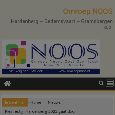
Ga
naar
Omroep NOOS
de
Hardenberg – Dedemsvaart – Gramsbergen
inhoud
e.o.
Je bent hier
Home
Nieuws
Pleinfestijn Hardenberg 2022 gaat door