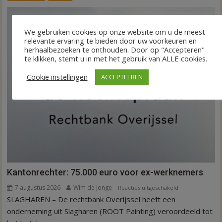
op
aardappeloogst
We gebruiken cookies op onze website om u de meest
relevante ervaring te bieden door uw voorkeuren en
herhaalbezoeken te onthouden. Door op "Accepteren"
te klikken, stemt u in met het gebruik van ALLE cookies.
Cookie instellingen
ACCEPTEEREN
Kantonrechter: 75.000 euro voor ex-werknemers
7 augustus 2026
Wim de Jonge
voor
Reacties uitgeschakeld
SLAGHAREN – De rechtbank Overijssel heeft een
Kantonrechter:
75.000
onderneming uit Slagharen (ROOT Painting) veroordeeld tot
euro