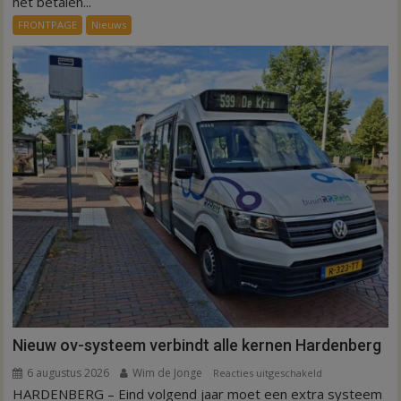
het betalen...
voor
FRONTPAGE
Nieuws
ex-
werknemers
Nieuw ov-systeem verbindt alle kernen Hardenberg
6 augustus 2026
Wim de Jonge
voor
Reacties uitgeschakeld
HARDENBERG – Eind volgend jaar moet een extra systeem
Nieuw