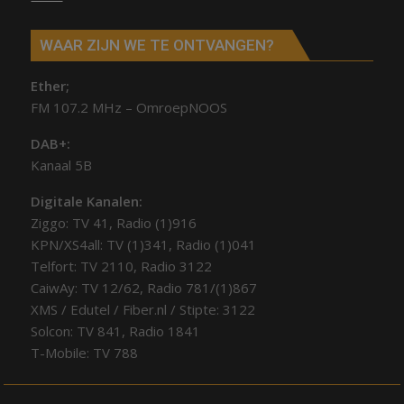
WAAR ZIJN WE TE ONTVANGEN?
Ether;
FM 107.2 MHz – OmroepNOOS
DAB+:
Kanaal 5B
Digitale Kanalen:
Ziggo: TV 41, Radio (1)916
KPN/XS4all: TV (1)341, Radio (1)041
Telfort: TV 2110, Radio 3122
CaiwAy: TV 12/62, Radio 781/(1)867
XMS / Edutel / Fiber.nl / Stipte: 3122
Solcon: TV 841, Radio 1841
T-Mobile: TV 788