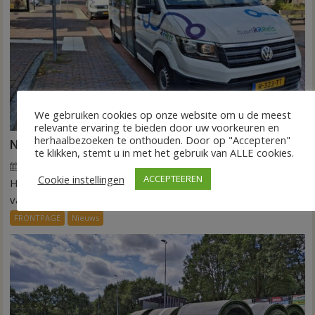
We gebruiken cookies op onze website om u de meest
relevante ervaring te bieden door uw voorkeuren en
herhaalbezoeken te onthouden. Door op "Accepteren"
Nieuw ov-systeem verbindt alle kernen Hardenberg
te klikken, stemt u in met het gebruik van ALLE cookies.
6 augustus 2026
Wim de Jonge
voor
Reacties uitgeschakeld
Cookie instellingen
ACCEPTEEREN
HARDENBERG – Eind volgend jaar moet een extra systeem
Nieuw
ov-
van buurtbussen het openbaar vervoer tot in...
systeem
FRONTPAGE
Nieuws
verbindt
alle
kernen
Hardenberg