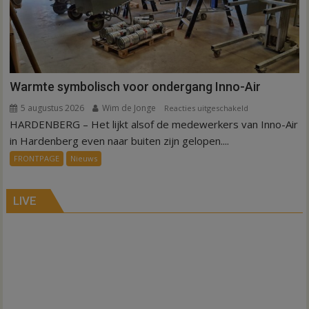
Warmte symbolisch voor ondergang Inno-Air
5 augustus 2026
Wim de Jonge
voor
Reacties uitgeschakeld
HARDENBERG – Het lijkt alsof de medewerkers van Inno-Air
Warmte
symbolisch
in Hardenberg even naar buiten zijn gelopen....
voor
FRONTPAGE
Nieuws
ondergang
Inno-
Air
LIVE