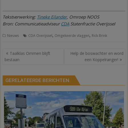
Tekstverwerking:
Tineke Eilander
, Omroep NOOS
Bron: Communicatieadviseur
CDA
Statenfractie Overijssel
,
,
Nieuws
CDA Overijssel
Omgekeerde vlaggen
Rick Brink
Bericht
Taalklas Ommen blijft
Help de boswachter en word
navigatie
bestaan
een Koppelranger!
GERELATEERDE BERICHTEN