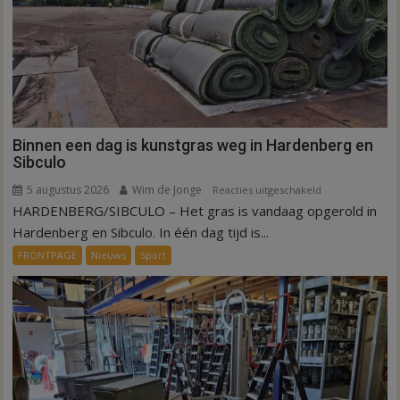
Binnen een dag is kunstgras weg in Hardenberg en
Sibculo
5 augustus 2026
Wim de Jonge
voor
Reacties uitgeschakeld
HARDENBERG/SIBCULO – Het gras is vandaag opgerold in
Binnen
een
Hardenberg en Sibculo. In één dag tijd is...
dag
FRONTPAGE
Nieuws
Sport
is
kunstgras
weg
in
Hardenberg
en
Sibculo