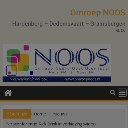
Ga
naar
Omroep NOOS
de
Hardenberg – Dedemsvaart – Gramsbergen
inhoud
e.o.
Je bent hier
Home
Nieuws
Persconferentie Rick Brink in verkiezingsvideo