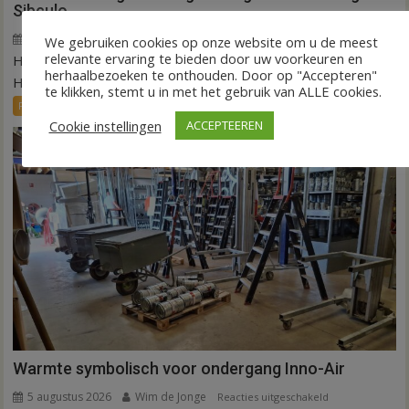
Sibculo
5 augustus 2026
Wim de Jonge
voor
Reacties uitgeschakeld
We gebruiken cookies op onze website om u de meest
relevante ervaring te bieden door uw voorkeuren en
HARDENBERG/SIBCULO – Het gras is vandaag opgerold in
Binnen
herhaalbezoeken te onthouden. Door op "Accepteren"
een
Hardenberg en Sibculo. In één dag tijd is...
te klikken, stemt u in met het gebruik van ALLE cookies.
dag
FRONTPAGE
Nieuws
Sport
is
Cookie instellingen
ACCEPTEEREN
kunstgras
weg
in
Hardenberg
en
Sibculo
Warmte symbolisch voor ondergang Inno-Air
5 augustus 2026
Wim de Jonge
voor
Reacties uitgeschakeld