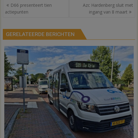
Bericht
D66 presenteert tien
Azc Hardenberg sluit met
navigatie
actiepunten
ingang van 8 maart
GERELATEERDE BERICHTEN