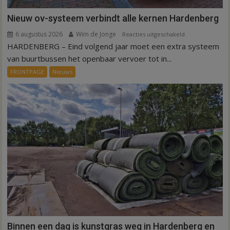
Nieuw ov-systeem verbindt alle kernen Hardenberg
6 augustus 2026
Wim de Jonge
voor
Reacties uitgeschakeld
HARDENBERG – Eind volgend jaar moet een extra systeem
Nieuw
ov-
van buurtbussen het openbaar vervoer tot in...
systeem
FRONTPAGE
Nieuws
verbindt
alle
kernen
Hardenberg
Binnen een dag is kunstgras weg in Hardenberg en