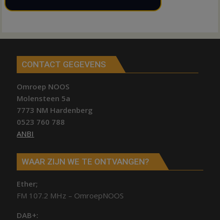
CONTACT GEGEVENS
Omroep NOOS
Molensteen 5a
7773 NM Hardenberg
0523 760 788
ANBI
WAAR ZIJN WE TE ONTVANGEN?
Ether;
FM 107.2 MHz – OmroepNOOS
DAB+: