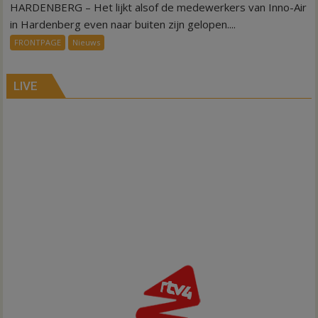
HARDENBERG – Het lijkt alsof de medewerkers van Inno-Air
Warmte
symbolisch
in Hardenberg even naar buiten zijn gelopen....
voor
FRONTPAGE
Nieuws
ondergang
Inno-
Air
LIVE