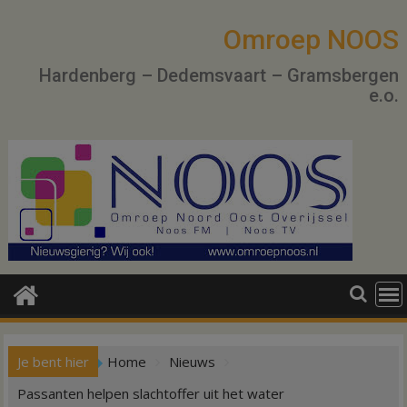
Ga
naar
Omroep NOOS
de
Hardenberg – Dedemsvaart – Gramsbergen
inhoud
e.o.
Je bent hier
Home
Nieuws
Passanten helpen slachtoffer uit het water