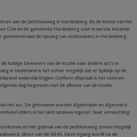
entrum aan de Jachthuisweg in Hardenberg. Bij de komst van het
het COA en de gemeente Hardenberg voor in eerste instantie
t de gemeenteraad de opvang van asielzoekers in Hardenberg
de huidige bewoners van de locatie naar andere azc’s in
g in Nederland is het echter mogelijk dat er tijdelijk op de
durend onderdak krijgen. Conform afspraak is het centrum
 volgende dag begonnen met de afbouw van de locatie.
 van het azc. De gebouwen worden afgebroken en afgevoerd.
ventueel elders in het land opnieuw ingezet. Naar verwachting
oorkomen en het gebruik van de Jachthuisweg zoveel mogelijk
realiseerd, direct van de N343. Deze ingang wordt na de