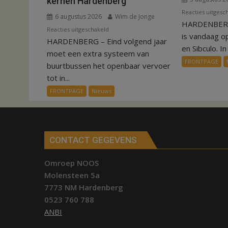
kernen Hardenberg
Reacties uitgesc
6 augustus 2026
Wim de Jonge
HARDENBERG
voor
Reacties uitgeschakeld
is vandaag o
HARDENBERG – Eind volgend jaar
Nieuw
en Sibculo. In 
ov-
moet een extra systeem van
FRONTPAGE
systeem
buurtbussen het openbaar vervoer
verbindt
tot in...
alle
FRONTPAGE
Nieuws
kernen
Hardenberg
CONTACT GEGEVENS
Omroep NOOS
Molensteen 5a
7773 NM Hardenberg
0523 760 788
ANBI