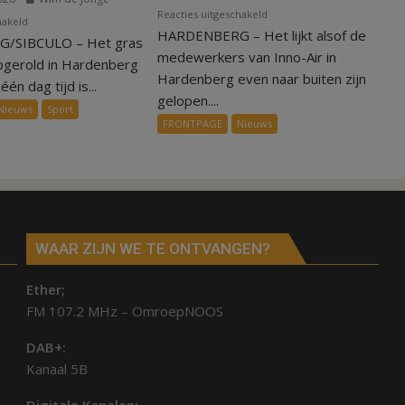
voor
Reacties uitgeschakeld
voor
hakeld
HARDENBERG – Het lijkt alsof de
Warmte
/SIBCULO – Het gras
Binnen
symbolisch
medewerkers van Inno-Air in
een
pgerold in Hardenberg
voor
Hardenberg even naar buiten zijn
dag
één dag tijd is...
ondergang
gelopen....
is
Nieuws
Sport
Inno-
kunstgras
FRONTPAGE
Nieuws
Air
weg
in
Hardenberg
en
Sibculo
WAAR ZIJN WE TE ONTVANGEN?
Ether;
FM 107.2 MHz – OmroepNOOS
DAB+:
Kanaal 5B