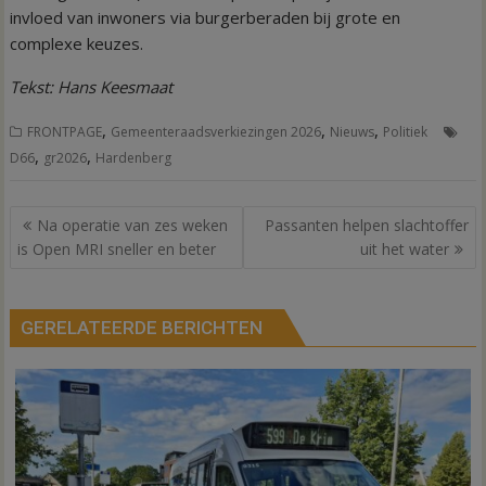
invloed van inwoners via burgerberaden bij grote en
complexe keuzes.
Tekst: Hans Keesmaat
,
,
,
FRONTPAGE
Gemeenteraadsverkiezingen 2026
Nieuws
Politiek
,
,
D66
gr2026
Hardenberg
Bericht
Na operatie van zes weken
Passanten helpen slachtoffer
navigatie
is Open MRI sneller en beter
uit het water
GERELATEERDE BERICHTEN