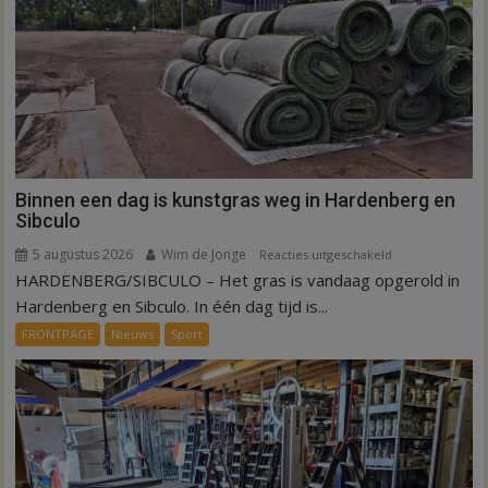
Binnen een dag is kunstgras weg in Hardenberg en
Sibculo
5 augustus 2026
Wim de Jonge
voor
Reacties uitgeschakeld
HARDENBERG/SIBCULO – Het gras is vandaag opgerold in
Binnen
een
Hardenberg en Sibculo. In één dag tijd is...
dag
FRONTPAGE
Nieuws
Sport
is
kunstgras
weg
in
Hardenberg
en