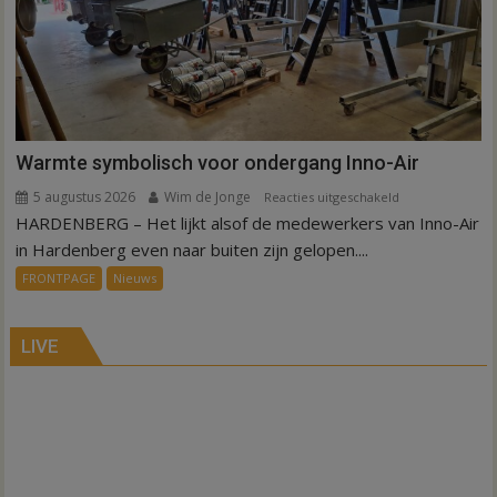
Sibculo
Warmte symbolisch voor ondergang Inno-Air
5 augustus 2026
Wim de Jonge
voor
Reacties uitgeschakeld
HARDENBERG – Het lijkt alsof de medewerkers van Inno-Air
Warmte
symbolisch
in Hardenberg even naar buiten zijn gelopen....
voor
FRONTPAGE
Nieuws
ondergang
Inno-
Air
LIVE