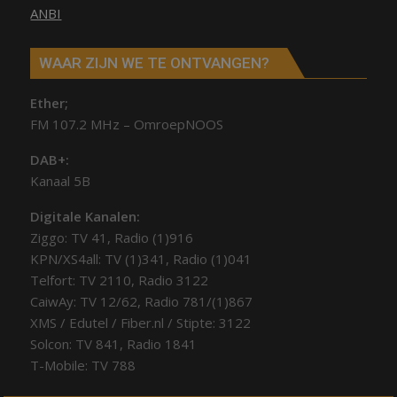
ANBI
WAAR ZIJN WE TE ONTVANGEN?
Ether;
FM 107.2 MHz – OmroepNOOS
DAB+:
Kanaal 5B
Digitale Kanalen:
Ziggo: TV 41, Radio (1)916
KPN/XS4all: TV (1)341, Radio (1)041
Telfort: TV 2110, Radio 3122
CaiwAy: TV 12/62, Radio 781/(1)867
XMS / Edutel / Fiber.nl / Stipte: 3122
Solcon: TV 841, Radio 1841
T-Mobile: TV 788