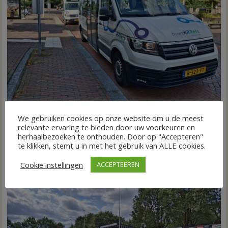
Nieuw ov-systeem verbindt alle kernen Hardenberg
We gebruiken cookies op onze website om u de meest
relevante ervaring te bieden door uw voorkeuren en
6 augustus 2026
Wim de Jonge
voor
Reacties uitgeschakeld
herhaalbezoeken te onthouden. Door op "Accepteren"
HARDENBERG – Eind volgend jaar moet een extra systeem
Nieuw
te klikken, stemt u in met het gebruik van ALLE cookies.
ov-
van buurtbussen het openbaar vervoer tot in...
Cookie instellingen
ACCEPTEEREN
systeem
FRONTPAGE
Nieuws
verbindt
alle
kernen
Hardenberg