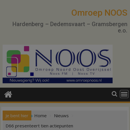
Ga
naar
Omroep NOOS
de
Hardenberg – Dedemsvaart – Gramsbergen
inhoud
e.o.
Je bent hier
Home
Nieuws
D66 presenteert tien actiepunten