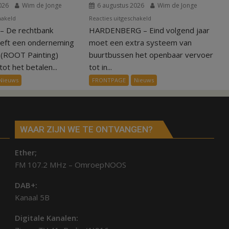
026
Wim de Jonge
6 augustus 2026
Wim de Jonge
voor
voor
hakeld
Reacties uitgeschakeld
 De rechtbank
Kantonrechter:
HARDENBERG – Eind volgend jaar
Nieuw
75.000
ov-
eeft een onderneming
moet een extra systeem van
euro
systeem
n (ROOT Painting)
buurtbussen het openbaar vervoer
voor
verbindt
ot het betalen...
tot in...
ex-
alle
Nieuws
FRONTPAGE
Nieuws
werknemers
kernen
Hardenberg
WAAR ZIJN WE TE ONTVANGEN?
Ether;
FM 107.2 MHz – OmroepNOOS
DAB+:
Kanaal 5B
Digitale Kanalen: