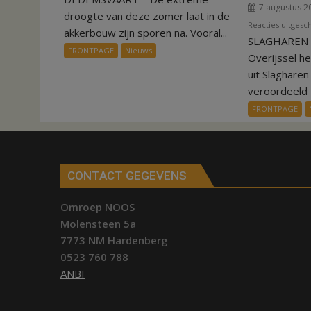
7 augustus 2
Invloed
droogte van deze zomer laat in de
Reacties uitgesc
droogte
akkerbouw zijn sporen na. Vooral...
SLAGHAREN –
op
FRONTPAGE
Nieuws
Overijssel h
aardappeloogst
uit Slaghare
veroordeeld t
FRONTPAGE
CONTACT GEGEVENS
Omroep NOOS
Molensteen 5a
7773 NM Hardenberg
0523 760 788
ANBI