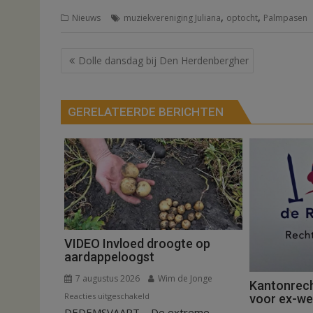
,
,
Nieuws
muziekvereniging Juliana
optocht
Palmpasen
Bericht
Dolle dansdag bij Den Herdenbergher
navigatie
GERELATEERDE BERICHTEN
VIDEO Invloed droogte op
aardappeloogst
7 augustus 2026
Wim de Jonge
Kantonrech
voor
Reacties uitgeschakeld
voor ex-w
DEDEMSVAART – De extreme
VIDEO