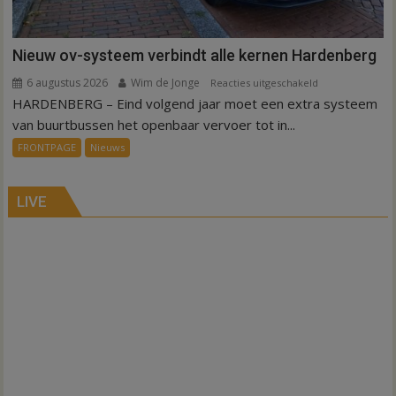
Nieuw ov-systeem verbindt alle kernen Hardenberg
6 augustus 2026
Wim de Jonge
voor
Reacties uitgeschakeld
HARDENBERG – Eind volgend jaar moet een extra systeem
Nieuw
ov-
van buurtbussen het openbaar vervoer tot in...
systeem
FRONTPAGE
Nieuws
verbindt
alle
kernen
LIVE
Hardenberg