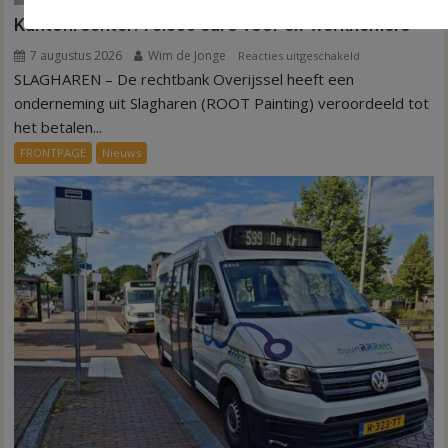
Kantonrechter: 75.000 euro voor ex-werknemers
7 augustus 2026
Wim de Jonge
voor
Reacties uitgeschakeld
SLAGHAREN – De rechtbank Overijssel heeft een
Kantonrechter:
75.000
onderneming uit Slagharen (ROOT Painting) veroordeeld tot
euro
het betalen...
voor
FRONTPAGE
Nieuws
ex-
werknemers