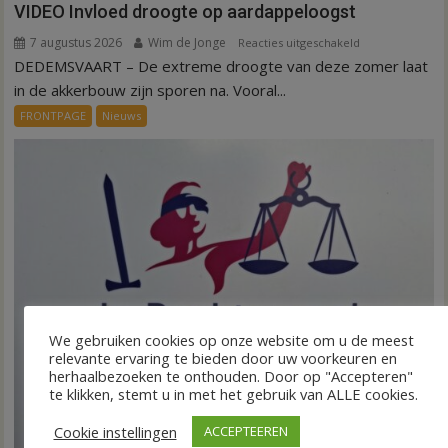
VIDEO Invloed droogte op aardappeloogst
7 augustus 2026
Wim de Jonge
voor
Reacties uitgeschakeld
DEDEMSVAART – De extreme droogte van deze zomer laat
VIDEO
Invloed
in de akkerbouw zijn sporen na. Vooral...
droogte
FRONTPAGE
Nieuws
op
aardappeloogst
We gebruiken cookies op onze website om u de meest
relevante ervaring te bieden door uw voorkeuren en
herhaalbezoeken te onthouden. Door op "Accepteren"
te klikken, stemt u in met het gebruik van ALLE cookies.
Cookie instellingen
ACCEPTEEREN