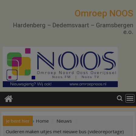
Ga
naar
Omroep NOOS
de
Hardenberg – Dedemsvaart – Gramsbergen
inhoud
e.o.
Je bent hier
Home
Nieuws
Ouderen maken uitjes met nieuwe bus (videoreportage)