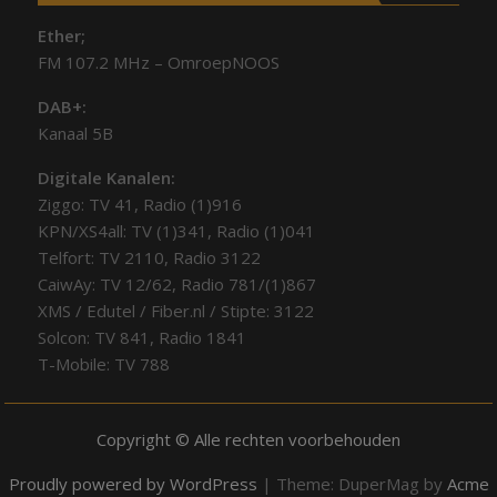
Ether;
FM 107.2 MHz – OmroepNOOS
DAB+:
Kanaal 5B
Digitale Kanalen:
Ziggo: TV 41, Radio (1)916
KPN/XS4all: TV (1)341, Radio (1)041
Telfort: TV 2110, Radio 3122
CaiwAy: TV 12/62, Radio 781/(1)867
XMS / Edutel / Fiber.nl / Stipte: 3122
Solcon: TV 841, Radio 1841
T-Mobile: TV 788
Copyright © Alle rechten voorbehouden
Proudly powered by WordPress
|
Theme: DuperMag by
Acme