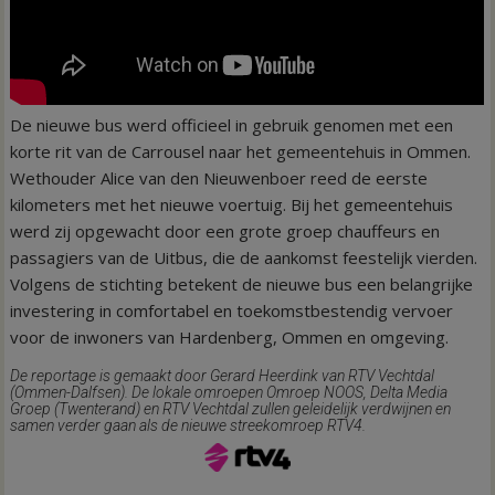
De nieuwe bus werd officieel in gebruik genomen met een
korte rit van de Carrousel naar het gemeentehuis in Ommen.
Wethouder Alice van den Nieuwenboer reed de eerste
kilometers met het nieuwe voertuig. Bij het gemeentehuis
werd zij opgewacht door een grote groep chauffeurs en
passagiers van de Uitbus, die de aankomst feestelijk vierden.
Volgens de stichting betekent de nieuwe bus een belangrijke
investering in comfortabel en toekomstbestendig vervoer
voor de inwoners van Hardenberg, Ommen en omgeving.
De reportage is gemaakt door Gerard Heerdink van RTV Vechtdal
(Ommen-Dalfsen). De lokale omroepen Omroep NOOS, Delta Media
Groep (Twenterand) en RTV Vechtdal zullen geleidelijk verdwijnen en
samen verder gaan als de nieuwe streekomroep RTV4.