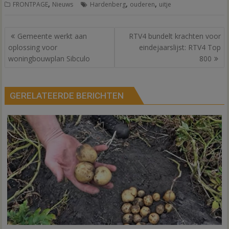
,
,
,
FRONTPAGE
Nieuws
Hardenberg
ouderen
uitje
Bericht
Gemeente werkt aan
RTV4 bundelt krachten voor
navigatie
oplossing voor
eindejaarslijst: RTV4 Top
woningbouwplan Sibculo
800
GERELATEERDE BERICHTEN