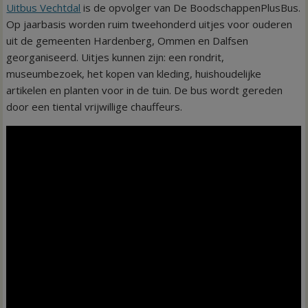
Uitbus Vechtdal
is de opvolger van De BoodschappenPlusBus.
Op jaarbasis worden ruim tweehonderd uitjes voor ouderen
uit de gemeenten Hardenberg, Ommen en Dalfsen
georganiseerd. Uitjes kunnen zijn: een rondrit,
museumbezoek, het kopen van kleding, huishoudelijke
artikelen en planten voor in de tuin. De bus wordt gereden
door een tiental vrijwillige chauffeurs.