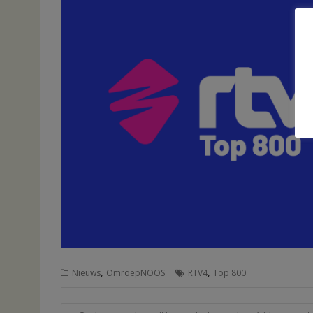
,
,
Nieuws
OmroepNOOS
RTV4
Top 800
Bericht