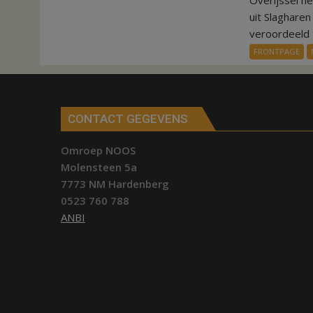
Overijssel h
aardappeloogst
uit Slaghare
veroordeeld t
FRONTPAGE
CONTACT GEGEVENS
Omroep NOOS
Molensteen 5a
7773 NM Hardenberg
0523 760 788
ANBI