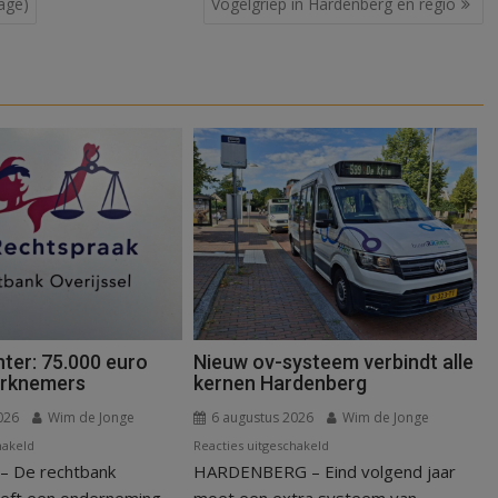
age)
Vogelgriep in Hardenberg en regio
ter: 75.000 euro
Nieuw ov-systeem verbindt alle
erknemers
kernen Hardenberg
026
Wim de Jonge
6 augustus 2026
Wim de Jonge
voor
voor
hakeld
Reacties uitgeschakeld
 De rechtbank
Kantonrechter:
HARDENBERG – Eind volgend jaar
Nieuw
75.000
ov-