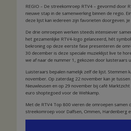
REGIO – De streekomroep RTV4 – gevormd door RT
nieuwe stap in de samenwerking binnen de regio. Ei
deze lijst kan iedereen zijn favorieten doorgeven.
De drie omroepen werken steeds intensiever same
het gezamenlijke RTV4-logo gelanceerd, hét symbol
bekroning op deze eerste fase presenteren de omro
30 december is deze speciale muzieklijst live te ho
we af naar de nummer 1, gekozen door luisteraars ui
Luisteraars bepalen namelijk zelf de lijst. Stemmen
november. Op zaterdag 22 november kan je tussen 1
Nieuwleusen en op 29 november bij café Marktzicht
euro shoptegoed voor de Wehkamp.
Met de RTV4 Top 800 vieren de omroepen samen de
streekomroep voor Dalfsen, Ommen, Hardenberg e