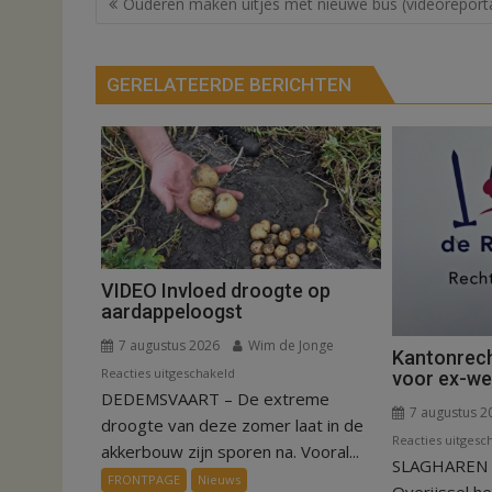
Ouderen maken uitjes met nieuwe bus (videoreport
navigatie
GERELATEERDE BERICHTEN
VIDEO Invloed droogte op
aardappeloogst
7 augustus 2026
Wim de Jonge
Kantonrech
voor
Reacties uitgeschakeld
voor ex-w
DEDEMSVAART – De extreme
VIDEO
7 augustus 2
Invloed
droogte van deze zomer laat in de
Reacties uitgesc
droogte
akkerbouw zijn sporen na. Vooral...
SLAGHAREN –
op
FRONTPAGE
Nieuws