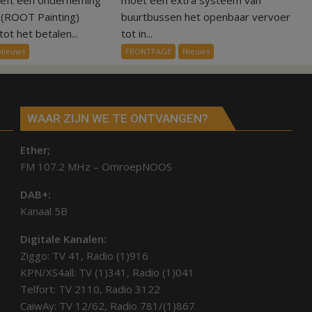
eeft een onderneming
moet een extra systeem van
euro
systeem
n (ROOT Painting)
buurtbussen het openbaar vervoer
voor
verbindt
ot het betalen...
tot in...
ex-
alle
Nieuws
FRONTPAGE
Nieuws
werknemers
kernen
Hardenberg
WAAR ZIJN WE TE ONTVANGEN?
Ether;
FM 107.2 MHz – OmroepNOOS
DAB+:
Kanaal 5B
Digitale Kanalen:
Ziggo: TV 41, Radio (1)916
KPN/XS4all: TV (1)341, Radio (1)041
Telfort: TV 2110, Radio 3122
CaiwAy: TV 12/62, Radio 781/(1)867