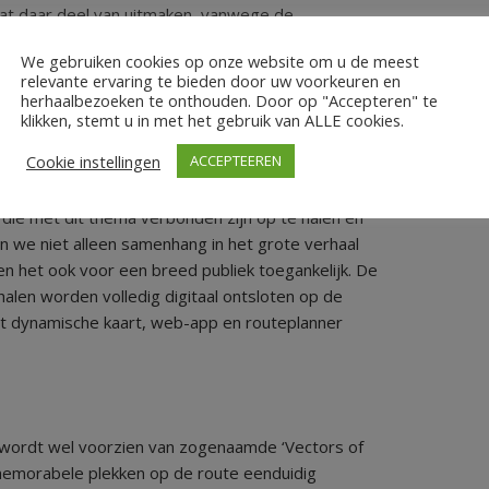
gaat daar deel van uitmaken, vanwege de
d aan de bevrijding ervan. Met historici is
We gebruiken cookies op onze website om u de meest
n overleg met de routebureaus in Overijssel wordt
relevante ervaring te bieden door uw voorkeuren en
. Het gekozen tracé volgt in grote lijnen de
herhaalbezoeken te onthouden. Door op "Accepteren" te
 bevrijding van Overijssel.
klikken, stemt u in met het gebruik van ALLE cookies.
Cookie instellingen
ACCEPTEEREN
 die met dit thema verbonden zijn op te halen en
n we niet alleen samenhang in het grote verhaal
n het ook voor een breed publiek toegankelijk. De
len worden volledig digitaal ontsloten op de
et dynamische kaart, web-app en routeplanner
r wordt wel voorzien van zogenaamde ‘Vectors of
emorabele plekken op de route eenduidig