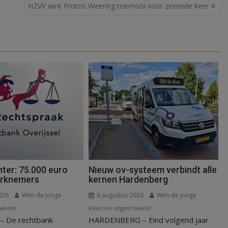
HZVV wint Protos Weering toernooi voor zevende keer
ter: 75.000 euro
Nieuw ov-systeem verbindt alle
erknemers
kernen Hardenberg
026
Wim de Jonge
6 augustus 2026
Wim de Jonge
voor
voor
hakeld
Reacties uitgeschakeld
 De rechtbank
Kantonrechter:
HARDENBERG – Eind volgend jaar
Nieuw