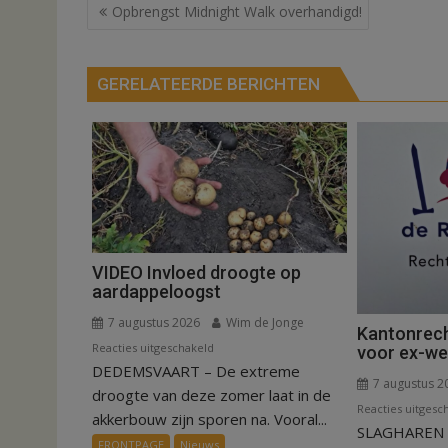
Bericht
Opbrengst Midnight Walk overhandigd!
navigatie
GERELATEERDE BERICHTEN
VIDEO Invloed droogte op
aardappeloogst
7 augustus 2026
Wim de Jonge
Kantonrech
voor
Reacties uitgeschakeld
voor ex-w
DEDEMSVAART – De extreme
VIDEO
7 augustus 2
Invloed
droogte van deze zomer laat in de
Reacties uitgesc
droogte
akkerbouw zijn sporen na. Vooral...
SLAGHAREN –
op
FRONTPAGE
Nieuws