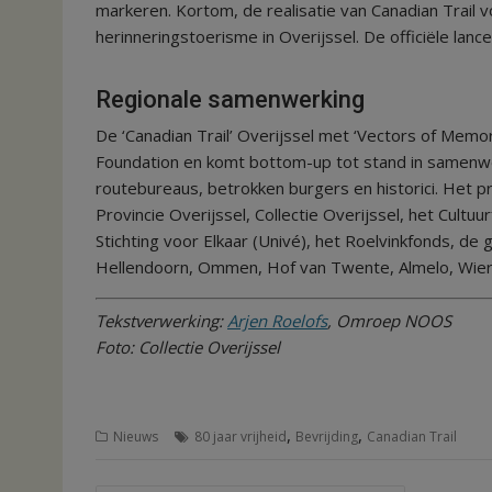
markeren. Kortom, de realisatie van Canadian Trail 
herinneringstoerisme in Overijssel. De officiële la
Regionale samenwerking
De ‘Canadian Trail’ Overijssel met ‘Vectors of Memory
Foundation en komt bottom-up tot stand in samenwe
routebureaus, betrokken burgers en historici. Het 
Provincie Overijssel, Collectie Overijssel, het Cultu
Stichting voor Elkaar (Univé), het Roelvinkfonds, d
Hellendoorn, Ommen, Hof van Twente, Almelo, Wie
Tekstverwerking:
Arjen Roelofs
, Omroep NOOS
Foto: Collectie Overijssel
,
,
Nieuws
80 jaar vrijheid
Bevrijding
Canadian Trail