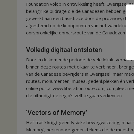
Foundation volop in ontwikkeling heeft. Overijssel 
belangrijke bijdrage die de Canadezen hebben gelever
gewerkt aan een basistracé door de provincie, dat i
afgestemd op de knooppunten van het wandelnetwerk
oorspronkelijke opmarsroute van de Canadezen bij de
Volledig digitaal ontsloten
Door in de komende periode de vele lokale verhalen
binnen deze routes met elkaar te verbinden, brenge
van de Canadese bevrijders in Overijssel, maar make
routes, monumenten, musea, gedenkplekken én verha
online portal www.liberationroute.com, compleet m
die uitnodigt de regio’s zelf te gaan verkennen.
‘Vectors of Memory’
Het tracé krijgt geen fysieke bewegwijzering, maa
Memory’, herkenbare gedenktekens die de meest m