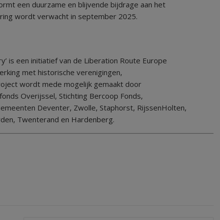
vormt een duurzame en blijvende bijdrage aan het
ncering wordt verwacht in september 2025.
’ is een initiatief van de Liberation Route Europe
rking met historische verenigingen,
project wordt mede mogelijk gemaakt door
urfonds Overijssel, Stichting Bercoop Fonds,
e gemeenten Deventer, Zwolle, Staphorst, RijssenHolten,
rden, Twenterand en Hardenberg.