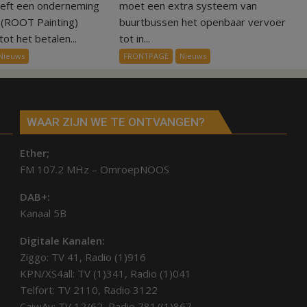
75.000
ov-
eeft een onderneming
moet een extra systeem van
euro
systeem
n (ROOT Painting)
buurtbussen het openbaar vervoer
voor
verbindt
ot het betalen...
tot in...
ex-
alle
Nieuws
FRONTPAGE
Nieuws
werknemers
kernen
Hardenberg
WAAR ZIJN WE TE ONTVANGEN?
Ether;
FM 107.2 MHz – OmroepNOOS
DAB+:
Kanaal 5B
Digitale Kanalen:
Ziggo: TV 41, Radio (1)916
KPN/XS4all: TV (1)341, Radio (1)041
Telfort: TV 2110, Radio 3122
CaiwAy: TV 12/62, Radio 781/(1)867