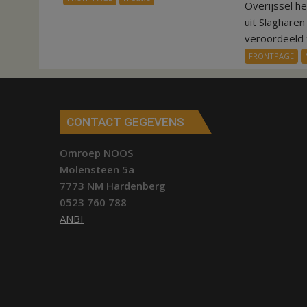
Overijssel h
aardappeloogst
uit Slaghare
veroordeeld t
FRONTPAGE
CONTACT GEGEVENS
Omroep NOOS
Molensteen 5a
7773 NM Hardenberg
0523 760 788
ANBI