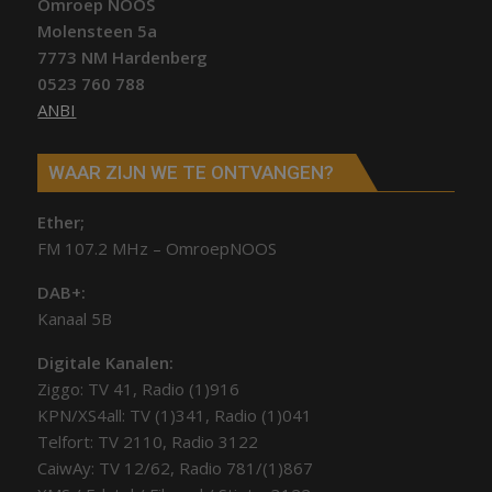
Omroep NOOS
Molensteen 5a
7773 NM Hardenberg
0523 760 788
ANBI
WAAR ZIJN WE TE ONTVANGEN?
Ether;
FM 107.2 MHz – OmroepNOOS
DAB+:
Kanaal 5B
Digitale Kanalen:
Ziggo: TV 41, Radio (1)916
KPN/XS4all: TV (1)341, Radio (1)041
Telfort: TV 2110, Radio 3122
CaiwAy: TV 12/62, Radio 781/(1)867