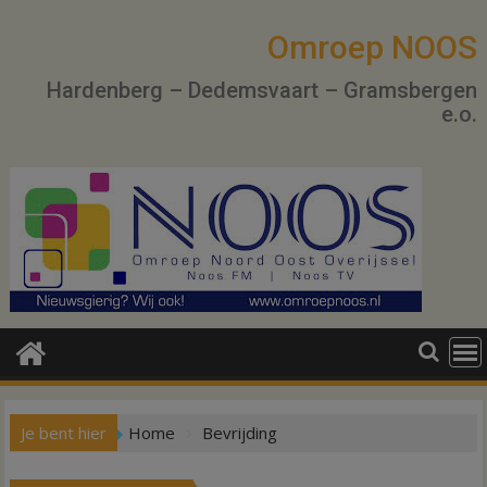
Ga
naar
Omroep NOOS
de
Hardenberg – Dedemsvaart – Gramsbergen
inhoud
e.o.
Je bent hier
Home
Bevrijding