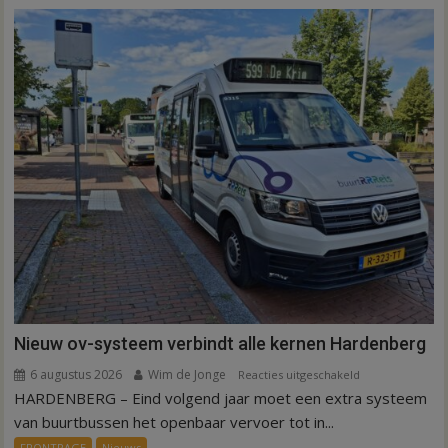
werknemers
Nieuw ov-systeem verbindt alle kernen Hardenberg
6 augustus 2026
Wim de Jonge
voor
Reacties uitgeschakeld
HARDENBERG – Eind volgend jaar moet een extra systeem
Nieuw
ov-
van buurtbussen het openbaar vervoer tot in...
systeem
FRONTPAGE
Nieuws