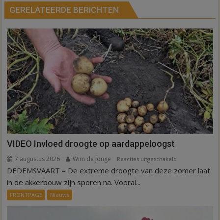
GERELATEERDE BERICHTEN
VIDEO Invloed droogte op aardappeloogst
7 augustus 2026
Wim de Jonge
voor
Reacties uitgeschakeld
DEDEMSVAART – De extreme droogte van deze zomer laat
VIDEO
Invloed
in de akkerbouw zijn sporen na. Vooral...
droogte
FRONTPAGE
Nieuws
op
aardappeloogst