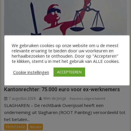
We gebruiken cookies op onze website om u de meest
relevante ervaring te bieden door uw voorkeuren en
herhaalbezoeken te onthouden. Door op "Accepteren"
te klikken, stemt u in met het gebruik van ALLE cookies.
Cookie instellingen
ACCEPTEEREN
Kantonrechter: 75.000 euro voor ex-werknemers
7 augustus 2026
Wim de Jonge
voor
Reacties uitgeschakeld
SLAGHAREN – De rechtbank Overijssel heeft een
Kantonrechter:
75.000
onderneming uit Slagharen (ROOT Painting) veroordeeld tot
euro
het betalen...
voor
FRONTPAGE
Nieuws
ex-