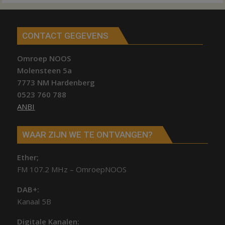
CONTACT GEGEVENS
Omroep NOOS
Molensteen 5a
7773 NM Hardenberg
0523 760 788
ANBI
WAAR ZIJN WE TE ONTVANGEN?
Ether;
FM 107.2 MHz – OmroepNOOS
DAB+:
Kanaal 5B
Digitale Kanalen: