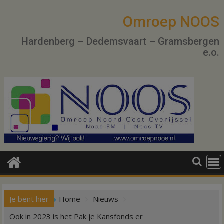
Ga
naar
Omroep NOOS
de
Hardenberg – Dedemsvaart – Gramsbergen
inhoud
e.o.
Je bent hier
Home
Nieuws
Ook in 2023 is het Pak je Kansfonds er