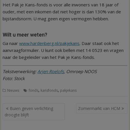
Het Pak je Kans-fonds is voor alle inwoners van 18 jaar of
ouder, met een inkomen dat niet hoger is dan 130% van de
bijstandsnorm. U mag geen eigen vermogen hebben.
Wilt u meer weten?
Ga naar
www.hardenberg.nl/pakjekans
. Daar staat ook het
aanvraagformulier. U kunt ook bellen met 14 0523 en vragen
naar de begeleider van het Pak je Kans-fonds.
Tekstverwerking:
Arjen Roelofs
, Omroep NOOS
Foto: Stock
,
,
Nieuws
fonds
kansfonds
pakjekans
Bericht
Buien geven verlichting
Zomermarkt van HCM
navigatie
droogte blijft