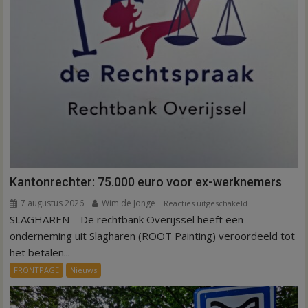
Kantonrechter: 75.000 euro voor ex-werknemers
7 augustus 2026
Wim de Jonge
voor
Reacties uitgeschakeld
SLAGHAREN – De rechtbank Overijssel heeft een
Kantonrechter:
75.000
onderneming uit Slagharen (ROOT Painting) veroordeeld tot
euro
het betalen...
voor
FRONTPAGE
Nieuws
ex-
werknemers