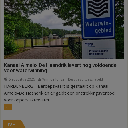
Kanaal Almelo-De Haandrik levert nog voldoende
voor waterwinning
6 augustus 2026
Wim de Jonge
voor
Reacties uitgeschakeld
HARDENBERG – Beroepsvaart is gestaakt op Kanaal
Kanaal
Almelo-
Almelo-De Haandrik en er geldt een onttrekkingsverbod
De
voor oppervlaktewater....
Haandrik
vrij
levert
nog
voldoende
LIVE