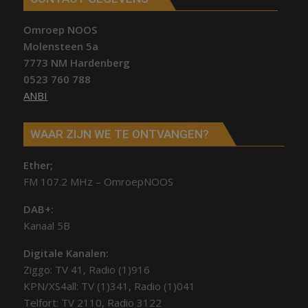
Omroep NOOS
Molensteen 5a
7773 NM Hardenberg
0523 760 788
ANBI
WAAR ZIJN WE TE ONTVANGEN?
Ether;
FM 107.2 MHz – OmroepNOOS
DAB+:
Kanaal 5B
Digitale Kanalen:
Ziggo: TV 41, Radio (1)916
KPN/XS4all: TV (1)341, Radio (1)041
Telfort: TV 2110, Radio 3122