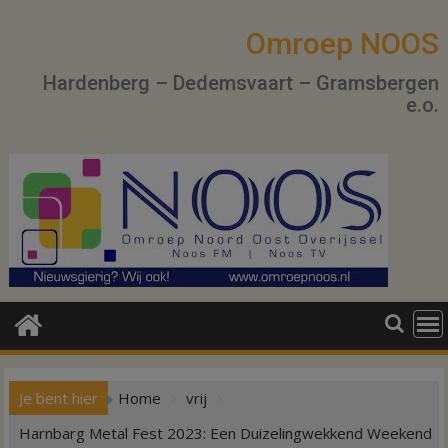
Ga
naar
Omroep NOOS
de
Hardenberg – Dedemsvaart – Gramsbergen
inhoud
e.o.
Je bent hier
Home
vrij
Harnbarg Metal Fest 2023: Een Duizelingwekkend Weekend