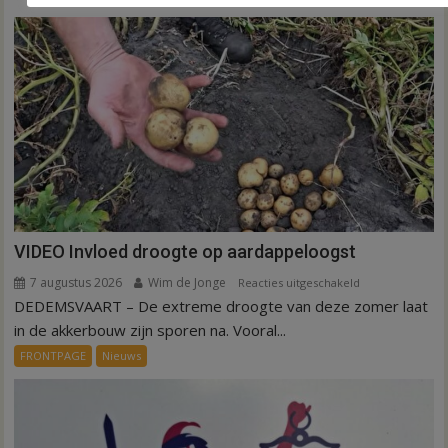
VIDEO Invloed droogte op aardappeloogst
7 augustus 2026
Wim de Jonge
voor
Reacties uitgeschakeld
DEDEMSVAART – De extreme droogte van deze zomer laat
VIDEO
Invloed
in de akkerbouw zijn sporen na. Vooral...
droogte
FRONTPAGE
Nieuws
op
aardappeloogst