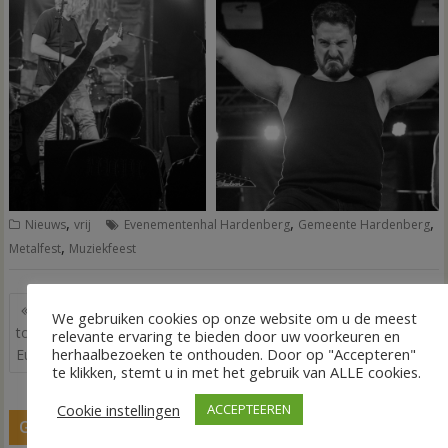
,
,
,
Nieuws
vrij
Evenementenhal Hardenberg
Gemeente Hardenberg
,
Metalfest
Muziekfeest
Bericht
Rick Brink onthult grootste
NVA Vechtdal Biedt
We gebruiken cookies op onze website om u de meest
navigatie
toegankelijke vakantiepark van
Toegankelijk Inloopspreekuur
relevante ervaring te bieden door uw voorkeuren en
herhaalbezoeken te onthouden. Door op "Accepteren"
Europa
voor Autisme-informatie
te klikken, stemt u in met het gebruik van ALLE cookies.
Cookie instellingen
ACCEPTEEREN
GERELATEERDE BERICHTEN