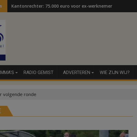
Kantonrechter: 75.000 euro voor ex-werknemers
Kanaal Almelo-De Haandrik levert nog voldoende voor wa
n
MMA’S
RADIO GEMIST
ADVERTEREN
WIE ZIJN WIJ?
r volgende ronde
E