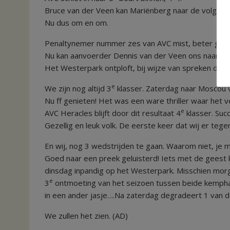
Bruce van der Veen kan Mariënberg naar de volgende
Nu dus om en om.
Penaltynemer nummer zes van AVC mist, beter gezeg
Nu kan aanvoerder Dennis van der Veen ons naar Ban
Het Westerpark ontploft, bij wijze van spreken da
e
We zijn nog altijd 3
klasser. Zaterdag naar Moscou 
Nu ff genieten! Het was een ware thriller waar het ven
e
AVC Heracles blijft door dit resultaat 4
klasser. Suc
Gezellig en leuk volk. De eerste keer dat wij er teg
En wij, nog 3 wedstrijden te gaan. Waarom niet, je 
Goed naar een preek geluisterd! Iets met de geest 
dinsdag inpandig op het Westerpark. Misschien mo
e
3
ontmoeting van het seizoen tussen beide kempha
in een ander jasje….Na zaterdag degradeert 1 van d
We zullen het zien. (AD)