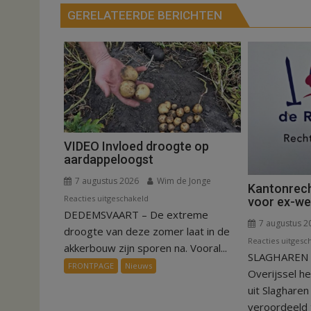
GERELATEERDE BERICHTEN
VIDEO Invloed droogte op
aardappeloogst
7 augustus 2026
Wim de Jonge
Kantonrech
voor
Reacties uitgeschakeld
voor ex-w
DEDEMSVAART – De extreme
VIDEO
7 augustus 2
Invloed
droogte van deze zomer laat in de
Reacties uitgesc
droogte
akkerbouw zijn sporen na. Vooral...
SLAGHAREN –
op
FRONTPAGE
Nieuws
Overijssel h
aardappeloogst
uit Slaghare
veroordeeld t