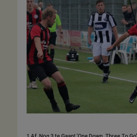
1 Af, Nog 3 te Gaan! ‘One Down, Three To G