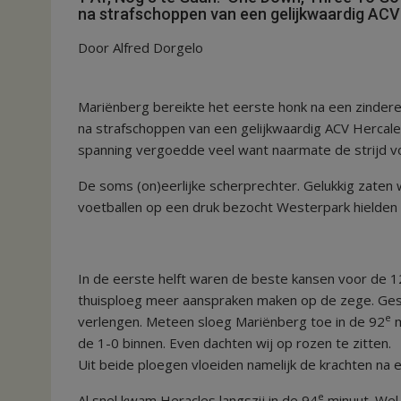
na strafschoppen van een gelijkwaardig ACV
Door Alfred Dorgelo
Mariënberg bereikte het eerste honk na een zinde
na strafschoppen van een gelijkwaardig ACV Hercale
spanning vergoedde veel want naarmate de strijd vo
De soms (on)eerlijke scherprechter. Gelukkig zaten w
voetballen op een druk bezocht Westerpark hielden 
In de eerste helft waren de beste kansen voor de 12
thuisploeg meer aanspraken maken op de zege. Ges
e
verlengen. Meteen sloeg Mariënberg toe in de 92
m
de 1-0 binnen. Even dachten wij op rozen te zitten.
Uit beide ploegen vloeiden namelijk de krachten na e
e
Al snel kwam Heracles langszij in de 94
minuut. Wel 