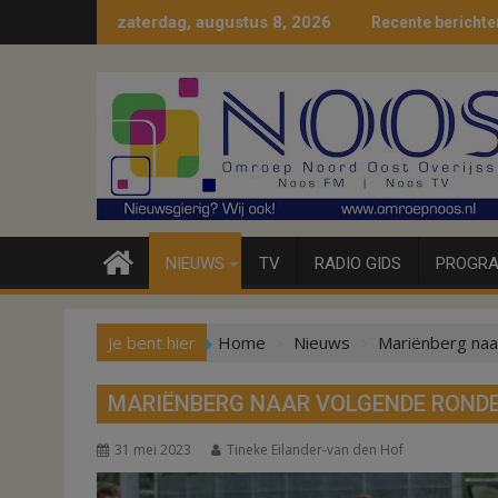
Ga
zaterdag, augustus 8, 2026
Recente berichte
naar
de
inhoud
NIEUWS
TV
RADIO GIDS
PROGRA
Je bent hier
Home
Nieuws
Mariënberg naa
MARIËNBERG NAAR VOLGENDE ROND
31 mei 2023
Tineke Eilander-van den Hof