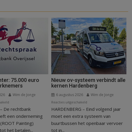
ter: 75.000 euro
Nieuw ov-systeem verbindt alle
erknemers
kernen Hardenberg
026
Wim de Jonge
6 augustus 2026
Wim de Jonge
voor
voor
hakeld
Reacties uitgeschakeld
 De rechtbank
Kantonrechter:
HARDENBERG – Eind volgend jaar
Nieuw
75.000
ov-
eeft een onderneming
moet een extra systeem van
euro
systeem
n (ROOT Painting)
buurtbussen het openbaar vervoer
voor
verbindt
ot het betalen...
tot in...