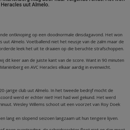
 Heracles uut Almelo.
rende ontknoping op een doodnormale dinsdagavond. Het won
s uut Almelo. Voetballend niet het neusje van de zalm maar de
rderde leek het uit te draaien op die beruchte strafschoppen.
ij dit keer aan de juiste kant van de score. Want in 90 minuten
Mariënberg en AVC Heracles elkaar aardig in evenwicht.
0-jarige club uut Almelo. In het tweede bedrijf mocht de
coord werd er echter niet! Het had wel gekund. Het werd
inuut. Wesley Willems schoot uit een voorzet van Roy Doek
en lang en slopend seizoen langzaam uit hun tengere lijven.
of geen overtreding, de scheidsrechter floot niet en dan moet