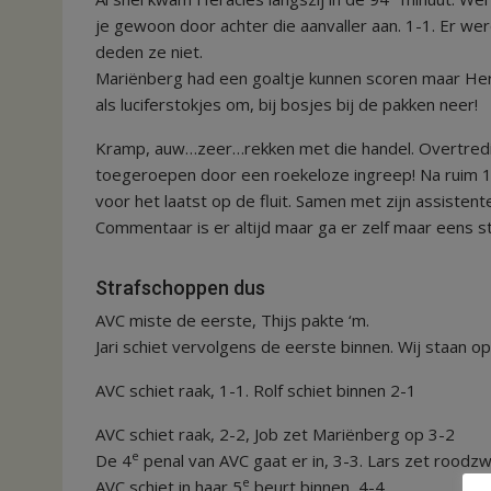
je gewoon door achter die aanvaller aan. 1-1. Er w
deden ze niet.
Mariënberg had een goaltje kunnen scoren maar Herac
als luciferstokjes om, bij bosjes bij de pakken neer!
Kramp, auw…zeer…rekken met die handel. Overtredi
toegeroepen door een roekeloze ingreep! Na ruim 1
voor het laatst op de fluit. Samen met zijn assiste
Commentaar is er altijd maar ga er zelf maar eens s
Strafschoppen dus
AVC miste de eerste, Thijs pakte ‘m.
Jari schiet vervolgens de eerste binnen. Wij staan o
AVC schiet raak, 1-1. Rolf schiet binnen 2-1
AVC schiet raak, 2-2, Job zet Mariënberg op 3-2
e
De 4
penal van AVC gaat er in, 3-3. Lars zet roodzw
e
AVC schiet in haar 5
beurt binnen, 4-4.