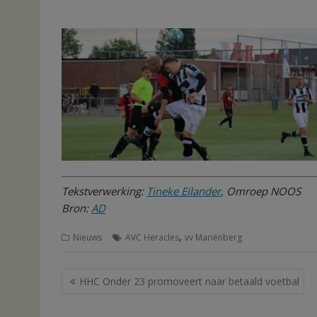
Tekstverwerking:
Tineke Eilander
, Omroep NOOS
Bron:
AD
,
Nieuws
AVC Heracles
vv Mariënberg
Bericht
HHC Onder 23 promoveert naar betaald voetbal
navigatie