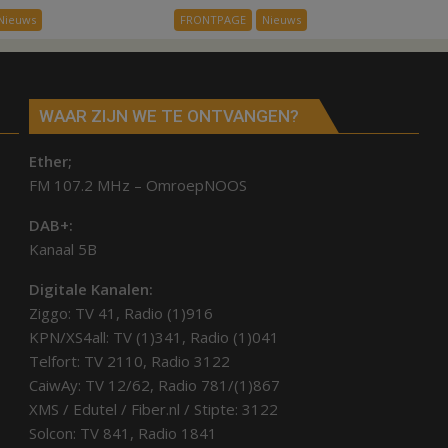
ex-
alle
Nieuws
FRONTPAGE
Nieuws
werknemers
kernen
Hardenberg
WAAR ZIJN WE TE ONTVANGEN?
Ether;
FM 107.2 MHz – OmroepNOOS
DAB+:
Kanaal 5B
Digitale Kanalen:
Ziggo: TV 41, Radio (1)916
KPN/XS4all: TV (1)341, Radio (1)041
Telfort: TV 2110, Radio 3122
CaiwAy: TV 12/62, Radio 781/(1)867
XMS / Edutel / Fiber.nl / Stipte: 3122
Solcon: TV 841, Radio 1841