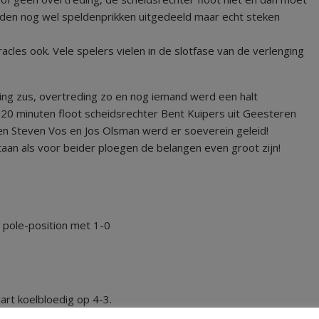
erden nog wel speldenprikken uitgedeeld maar echt steken
les ook. Vele spelers vielen in de slotfase van de verlenging
ng zus, overtreding zo en nog iemand werd een halt
20 minuten floot scheidsrechter Bent Kuipers uit Geesteren
nten Steven Vos en Jos Olsman werd er soeverein geleid!
taan als voor beider ploegen de belangen even groot zijn!
p pole-position met 1-0
art koelbloedig op 4-3.