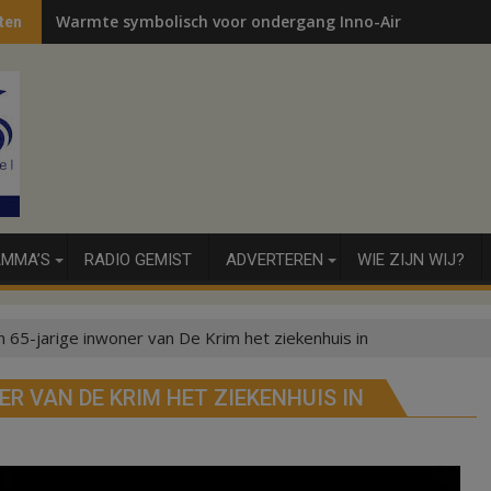
Warmte symbolisch voor ondergang Inno-Air
ten
MMA’S
RADIO GEMIST
ADVERTEREN
WIE ZIJN WIJ?
65-jarige inwoner van De Krim het ziekenhuis in
R VAN DE KRIM HET ZIEKENHUIS IN