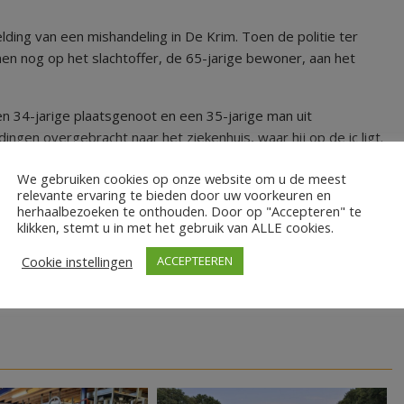
lding van een mishandeling in De Krim. Toen de politie ter
 nog op het slachtoffer, de 65-jarige bewoner, aan het
 34-jarige plaatsgenoot en een 35-jarige man uit
ingen overgebracht naar het ziekenhuis, waar hij op de ic ligt.
den en zitten vast. De politie doet onderzoek naar de
We gebruiken cookies op onze website om u de meest
relevante ervaring te bieden door uw voorkeuren en
herhaalbezoeken te onthouden. Door op "Accepteren" te
klikken, stemt u in met het gebruik van ALLE cookies.
Cookie instellingen
ACCEPTEEREN
Duizenden huurders kunnen huurverlaging aanvragen