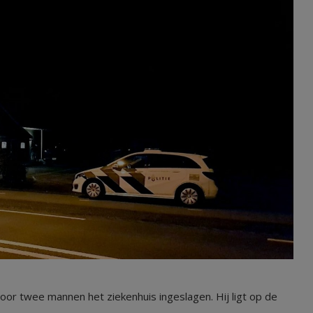
oor twee mannen het ziekenhuis ingeslagen. Hij ligt op de