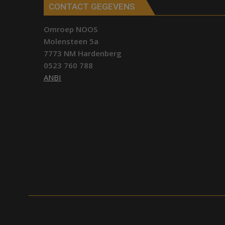
Sibculo
CONTACT GEGEVENS
Omroep NOOS
Molensteen 5a
7773 NM Hardenberg
0523 760 788
ANBI