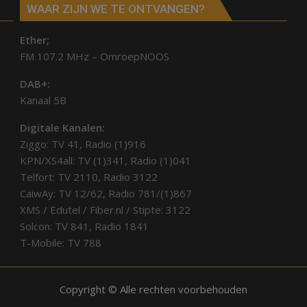
WAAR ZIJN WE TE ONTVANGEN?
Ether;
FM 107.2 MHz – OmroepNOOS
DAB+:
Kanaal 5B
Digitale Kanalen:
Ziggo: TV 41, Radio (1)916
KPN/XS4all: TV (1)341, Radio (1)041
Telfort: TV 2110, Radio 3122
CaiwAy: TV 12/62, Radio 781/(1)867
XMS / Edutel / Fiber.nl / Stipte: 3122
Solcon: TV 841, Radio 1841
T-Mobile: TV 788
Copyright © Alle rechten voorbehouden