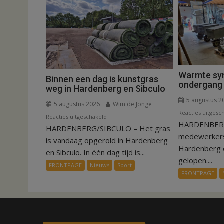
Warmte sy
Binnen een dag is kunstgras
ondergang 
weg in Hardenberg en Sibculo
5 augustus 2
5 augustus 2026
Wim de Jonge
Reacties uitgesc
voor
Reacties uitgeschakeld
HARDENBERG –
HARDENBERG/SIBCULO – Het gras
Binnen
medewerkers 
een
is vandaag opgerold in Hardenberg
Hardenberg e
dag
en Sibculo. In één dag tijd is...
gelopen....
is
FRONTPAGE
Nieuws
Sport
kunstgras
FRONTPAGE
weg
in
Hardenberg
en