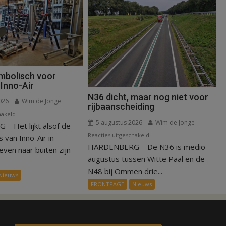
mbolisch voor
Inno-Air
N36 dicht, maar nog niet voor
026
Wim de Jonge
rijbaanscheiding
voor
hakeld
5 augustus 2026
Wim de Jonge
 Het lijkt alsof de
Warmte
voor
Reacties uitgeschakeld
symbolisch
van Inno-Air in
HARDENBERG – De N36 is medio
N36
voor
ven naar buiten zijn
dicht,
ondergang
augustus tussen Witte Paal en de
maar
Inno-
N48 bij Ommen drie...
Nieuws
nog
Air
FRONTPAGE
Nieuws
niet
voor
rijbaanscheiding