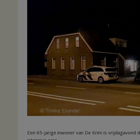
Een 65-jarige inwoner van De Krim is vrijdagavond d
intensive care.