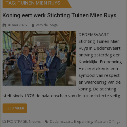
TAG:
TUINEN MIEN RUYS
Koning eert werk Stichting Tuinen Mien Ruys
30 mei 2026
Wim de Jonge
DEDEMSVAART –
Stichting Tuinen Mien
Ruys in Dedemsvaart
ontving zaterdag een
Koninklijke Erepenning.
Het ereteken is een
symbool van respect
en waardering van de
koning. De stichting
stelt sinds 1976 de nalatenschap van de tuinarchitecte veilig.
LEES MEER
,
,
,
,
FRONTPAGE
Nieuws
Dedemsvaart
Erepenning
Maarten Offinga