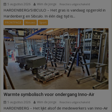
5 augustus 2026
Wim de Jonge
voor
Reacties uitgeschakeld
HARDENBERG/SIBCULO – Het gras is vandaag opgerold in
Binnen
een
Hardenberg en Sibculo. In één dag tijd is...
dag
FRONTPAGE
Nieuws
Sport
is
kunstgras
weg
in
Hardenberg
en
Sibculo
Warmte symbolisch voor ondergang Inno-Air
5 augustus 2026
Wim de Jonge
voor
Reacties uitgeschakeld
HARDENBERG – Het lijkt alsof de medewerkers van Inno-Air
Warmte