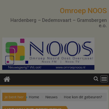
Ga
naar
Omroep NOOS
de
Hardenberg – Dedemsvaart – Gramsbergen
inhoud
e.o.
Je bent hier
Home
Nieuws
Hoe kon dit gebeuren?