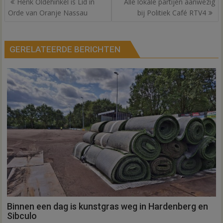
Henk Oldehinkel is Lid in
Alle lokale partijen aanwezig
navigatie
Orde van Oranje Nassau
bij Politiek Café RTV4
GERELATEERDE BERICHTEN
Binnen een dag is kunstgras weg in Hardenberg en
Sibculo