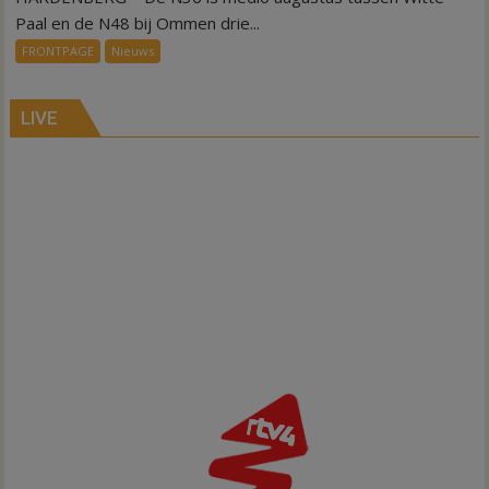
dicht,
Paal en de N48 bij Ommen drie...
maar
FRONTPAGE
Nieuws
nog
niet
voor
LIVE
rijbaanscheiding