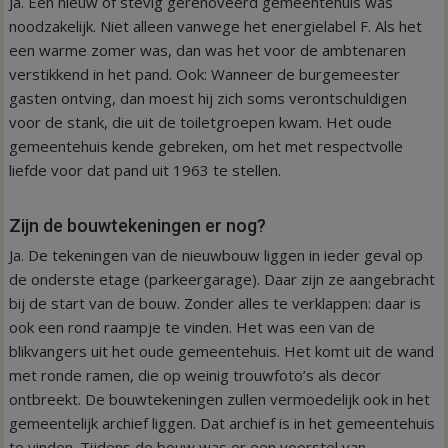
Ja. Een nieuw of stevig gerenoveerd gemeentehuis was
noodzakelijk. Niet alleen vanwege het energielabel F. Als het
een warme zomer was, dan was het voor de ambtenaren
verstikkend in het pand. Ook: Wanneer de burgemeester
gasten ontving, dan moest hij zich soms verontschuldigen
voor de stank, die uit de toiletgroepen kwam. Het oude
gemeentehuis kende gebreken, om het met respectvolle
liefde voor dat pand uit 1963 te stellen.
Zijn de bouwtekeningen er nog?
Ja. De tekeningen van de nieuwbouw liggen in ieder geval op
de onderste etage (parkeergarage). Daar zijn ze aangebracht
bij de start van de bouw. Zonder alles te verklappen: daar is
ook een rond raampje te vinden. Het was een van de
blikvangers uit het oude gemeentehuis. Het komt uit de wand
met ronde ramen, die op weinig trouwfoto’s als decor
ontbreekt. De bouwtekeningen zullen vermoedelijk ook in het
gemeentelijk archief liggen. Dat archief is in het gemeentehuis
te vinden. Tijdens de bouw was er een voorstel van