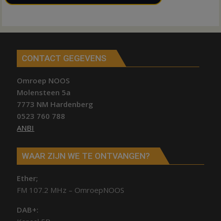
CONTACT GEGEVENS
Omroep NOOS
Molensteen 5a
7773 NM Hardenberg
0523 760 788
ANBI
WAAR ZIJN WE TE ONTVANGEN?
Ether;
FM 107.2 MHz – OmroepNOOS
DAB+: