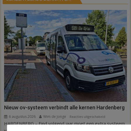
Nieuw ov-systeem verbindt alle kernen Hardenberg
6 augustus 2026
Wim de Jonge
voor
Reacties uitgeschakeld
HARDENBERG – Eind volgend jaar moet een extra systeem
Nieuw
ov-
van buurtbussen het openbaar vervoer tot in...