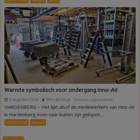
is
kunstgras
weg
in
Hardenberg
en
Sibculo
Warmte symbolisch voor ondergang Inno-Air
5 augustus 2026
Wim de Jonge
voor
Reacties uitgeschakeld
HARDENBERG – Het lijkt alsof de medewerkers van Inno-Air
Warmte
symbolisch
in Hardenberg even naar buiten zijn gelopen....
voor
FRONTPAGE
Nieuws
ondergang
Inno-