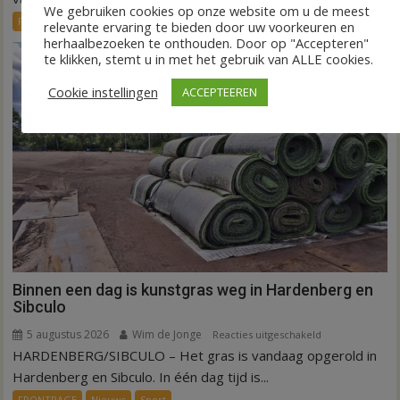
We gebruiken cookies op onze website om u de meest
systeem
FRONTPAGE
Nieuws
relevante ervaring te bieden door uw voorkeuren en
verbindt
herhaalbezoeken te onthouden. Door op "Accepteren"
alle
te klikken, stemt u in met het gebruik van ALLE cookies.
kernen
Cookie instellingen
ACCEPTEEREN
Hardenberg
Binnen een dag is kunstgras weg in Hardenberg en
Sibculo
5 augustus 2026
Wim de Jonge
voor
Reacties uitgeschakeld
HARDENBERG/SIBCULO – Het gras is vandaag opgerold in
Binnen
een
Hardenberg en Sibculo. In één dag tijd is...
dag
FRONTPAGE
Nieuws
Sport