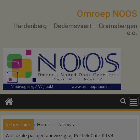
Ga
naar
Omroep NOOS
de
Hardenberg – Dedemsvaart – Gramsbergen
inhoud
e.o.
Je bent hier
Home
Nieuws
Alle lokale partijen aanwezig bij Politiek Café RTV4