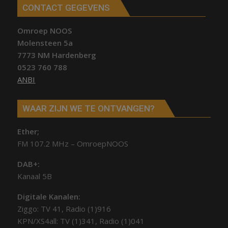
CONTACT GEGEVENS
Omroep NOOS
Molensteen 5a
7773 NM Hardenberg
0523 760 788
ANBI
WAAR ZIJN WE TE ONTVANGEN?
Ether;
FM 107.2 MHz – OmroepNOOS
DAB+:
Kanaal 5B
Digitale Kanalen:
Ziggo: TV 41, Radio (1)916
KPN/XS4all: TV (1)341, Radio (1)041