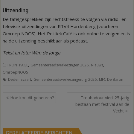
Uitzending
De tafelgesprekken zijn rechtstreeks te volgen via radio- en
televisie-uitzendingen van RTV4 Hardenberg (voorheen
Omroep NOOS). Het Politiek Café is ook online te volgen en is
na de uitzending beschikbaar als podcast.
Tekst en foto: Wim de Jonge
,
,
,
FRONTPAGE
Gemeenteraadsverkiezingen 2026
Nieuws
OmroepNOOS
,
,
,
Dedemsvaart
Gemeenteraadsverkiezingen
gr2026
MFC De Baron
Bericht
Hoe kon dit gebeuren?
Troubadour viert 25-jarig
navigatie
bestaan met festival aan de
Vecht
GERELATEERDE BERICHTEN